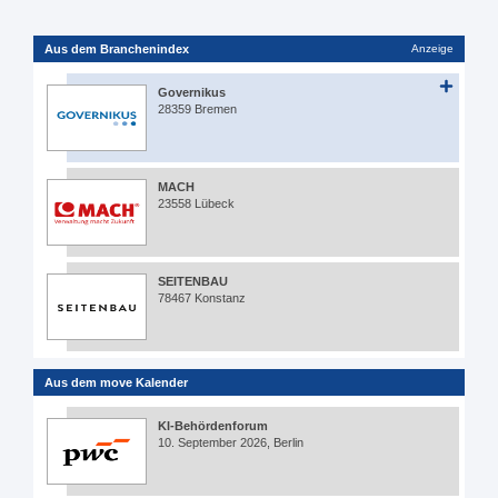
Aus dem Branchenindex
Anzeige
Governikus
28359 Bremen
MACH
23558 Lübeck
SEITENBAU
78467 Konstanz
Aus dem move Kalender
KI-Behördenforum
10. September 2026, Berlin