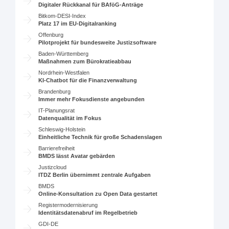
Digitaler Rückkanal für BAföG-Anträge
Bitkom-DESI-Index
Platz 17 im EU-Digitalranking
Offenburg
Pilotprojekt für bundesweite Justizsoftware
Baden-Württemberg
Maßnahmen zum Bürokratieabbau
Nordrhein-Westfalen
KI-Chatbot für die Finanzverwaltung
Brandenburg
Immer mehr Fokusdienste angebunden
IT-Planungsrat
Datenqualität im Fokus
Schleswig-Holstein
Einheitliche Technik für große Schadenslagen
Barrierefreiheit
BMDS lässt Avatar gebärden
Justizcloud
ITDZ Berlin übernimmt zentrale Aufgaben
BMDS
Online-Konsultation zu Open Data gestartet
Registermodernisierung
Identitätsdatenabruf im Regelbetrieb
GDI-DE