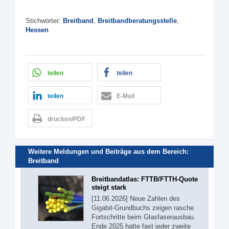
Stichwörter:
Breitband
,
Breitbandberatungsstelle
,
Hessen
teilen
teilen
teilen
E-Mail
drucken/PDF
Weitere Meldungen und Beiträge aus dem Bereich:
Breitband
Breitbandatlas: FTTB/FTTH-Quote
steigt stark
[11.06.2026] Neue Zahlen des
Gigabit-Grundbuchs zeigen rasche
Fortschritte beim Glasfaserausbau.
Ende 2025 hatte fast jeder zweite