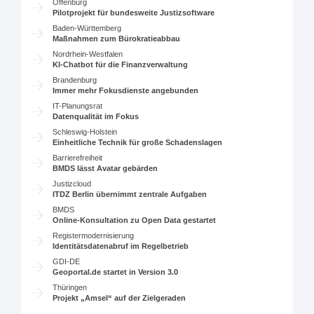
Offenburg
Pilotprojekt für bundesweite Justizsoftware
Baden-Württemberg
Maßnahmen zum Bürokratieabbau
Nordrhein-Westfalen
KI-Chatbot für die Finanzverwaltung
Brandenburg
Immer mehr Fokusdienste angebunden
IT-Planungsrat
Datenqualität im Fokus
Schleswig-Holstein
Einheitliche Technik für große Schadenslagen
Barrierefreiheit
BMDS lässt Avatar gebärden
Justizcloud
ITDZ Berlin übernimmt zentrale Aufgaben
BMDS
Online-Konsultation zu Open Data gestartet
Registermodernisierung
Identitätsdatenabruf im Regelbetrieb
GDI-DE
Geoportal.de startet in Version 3.0
Thüringen
Projekt „Amsel“ auf der Zielgeraden