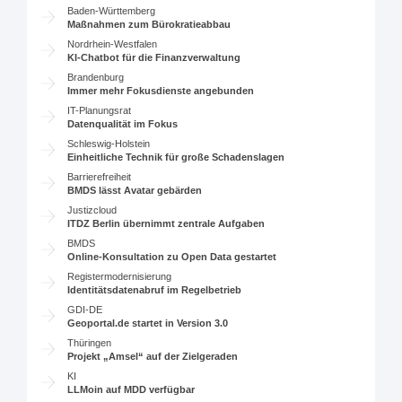
Baden-Württemberg
Maßnahmen zum Bürokratieabbau
Nordrhein-Westfalen
KI-Chatbot für die Finanzverwaltung
Brandenburg
Immer mehr Fokusdienste angebunden
IT-Planungsrat
Datenqualität im Fokus
Schleswig-Holstein
Einheitliche Technik für große Schadenslagen
Barrierefreiheit
BMDS lässt Avatar gebärden
Justizcloud
ITDZ Berlin übernimmt zentrale Aufgaben
BMDS
Online-Konsultation zu Open Data gestartet
Registermodernisierung
Identitätsdatenabruf im Regelbetrieb
GDI-DE
Geoportal.de startet in Version 3.0
Thüringen
Projekt „Amsel“ auf der Zielgeraden
KI
LLMoin auf MDD verfügbar