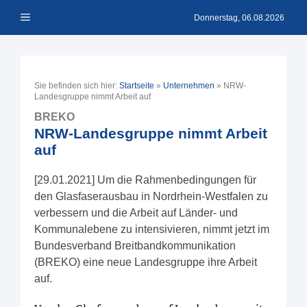
Zum
Menü
Inhalt
Donnerstag, 06.08.2026
springen
Sie befinden sich hier:
Startseite
»
Unternehmen
»
NRW-
Landesgruppe nimmt Arbeit auf
BREKO
NRW-Landesgruppe nimmt Arbeit
auf
[29.01.2021] Um die Rahmenbedingungen für
den Glasfaserausbau in Nordrhein-Westfalen zu
verbessern und die Arbeit auf Länder- und
Kommunalebene zu intensivieren, nimmt jetzt im
Bundesverband Breitbandkommunikation
(BREKO) eine neue Landesgruppe ihre Arbeit
auf.