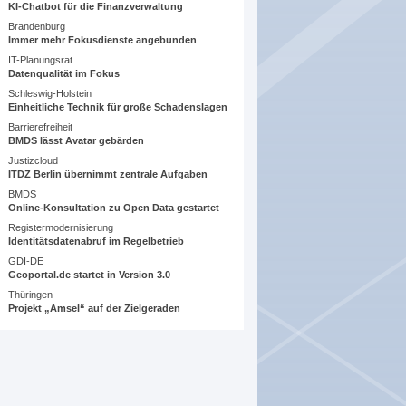
KI-Chatbot für die Finanzverwaltung
Brandenburg
Immer mehr Fokusdienste angebunden
IT-Planungsrat
Datenqualität im Fokus
Schleswig-Holstein
Einheitliche Technik für große Schadenslagen
Barrierefreiheit
BMDS lässt Avatar gebärden
Justizcloud
ITDZ Berlin übernimmt zentrale Aufgaben
BMDS
Online-Konsultation zu Open Data gestartet
Registermodernisierung
Identitätsdatenabruf im Regelbetrieb
GDI-DE
Geoportal.de startet in Version 3.0
Thüringen
Projekt „Amsel“ auf der Zielgeraden