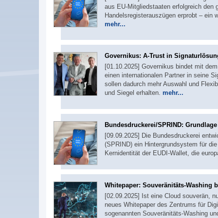
aus EU-Mitgliedstaaten erfolgreich den 
Handelsregisterauszügen erprobt – ein w
mehr...
Governikus: A-Trust in Signaturlösung
[01.10.2025] Governikus bindet mit dem 
einen internationalen Partner in seine 
sollen dadurch mehr Auswahl und Flexibil
und Siegel erhalten.
mehr...
Bundesdruckerei/SPRIND: Grundlage 
[09.09.2025] Die Bundesdruckerei entwi
(SPRIND) ein Hintergrundsystem für die P
Kernidentität der EUDI-Wallet, die euro
Whitepaper: Souveränitäts-Washing b
[02.09.2025] Ist eine Cloud souverän, nu
neues Whitepaper des Zentrums für Digit
sogenannten Souveränitäts-Washing und 