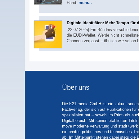
Hand.
mehr...
Digitale Identitäten: Mehr Tempo für 
[22.07.2025] Ein Bündnis verschiedener
die EUDI-Wallet. Werde nicht schnellste
Chancen verpasst – ähnlich wie schon 
Über uns
Die K21 media GmbH ist ein zukunftsorient
Fachverlag, der sich auf Publikationen für
spezialisiert hat – sowohl im Print- als auc
Digitalbereich. Mit seinen etablierten Tit
move moderne verwaltung und stadt+werk 
ein breites politisches und technisches 
ab. Im Mittelpunkt stehen dabei stets die D