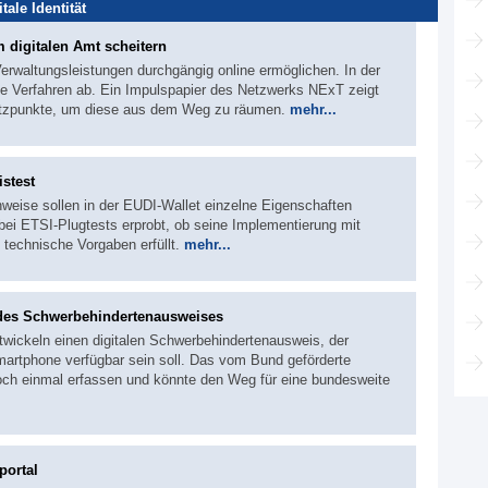
itale Identität
m digitalen Amt scheitern
 Verwaltungsleistungen durchgängig online ermöglichen. In der
ie Verfahren ab. Ein Impulspapier des Netzwerks NExT zeigt
atzpunkte, um diese aus dem Weg zu räumen.
mehr...
stest
hweise sollen in der EUDI-Wallet einzelne Eigenschaften
ei ETSI-Plugtests erprobt, ob seine Implementierung mit
echnische Vorgaben erfüllt.
mehr...
 des Schwerbehindertenausweises
wickeln einen digitalen Schwerbehindertenausweis, der
martphone verfügbar sein soll. Das vom Bund geförderte
noch einmal erfassen und könnte den Weg für eine bundesweite
portal