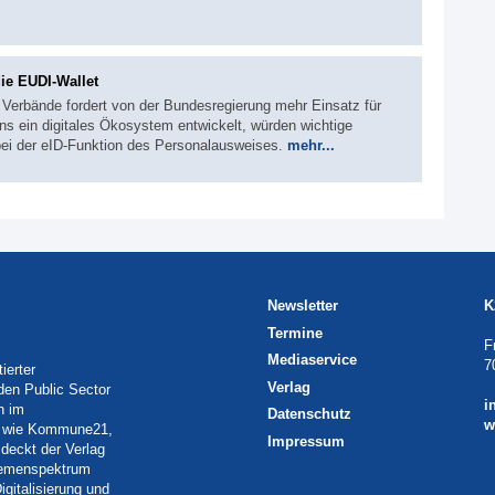
die EUDI-Wallet
 Verbände fordert von der Bundesregierung mehr Einsatz für
ns ein digitales Ökosystem entwickelt, würden wichtige
bei der eID-Funktion des Personalausweises.
mehr...
Newsletter
K
Termine
F
Mediaservice
7
ierter
Verlag
 den Public Sector
i
h im
Datenschutz
w
eln wie Kommune21,
Impressum
deckt der Verlag
Themenspektrum
igitalisierung und