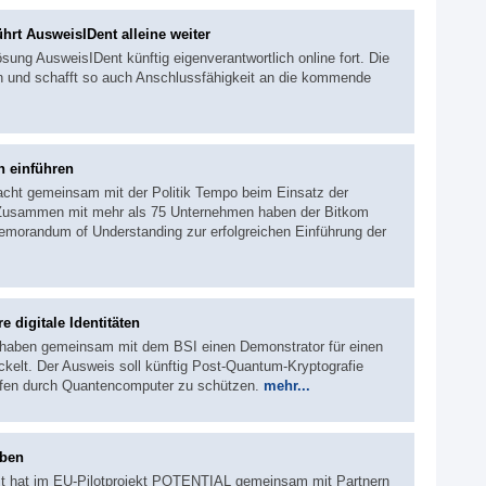
ührt AusweisIDent alleine weiter
sung AusweisIDent künftig eigenverantwortlich online fort. Die
n und schafft so auch Anschlussfähigkeit an die kommende
h einführen
acht gemeinsam mit der Politik Tempo beim Einsatz der
t. Zusammen mit mehr als 75 Unternehmen haben der Bitkom
emorandum of Understanding zur erfolgreichen Einführung der
 digitale Identitäten
 haben gemeinsam mit dem BSI einen Demonstrator für einen
kelt. Der Ausweis soll künftig Post-Quantum-Kryptografie
iffen durch Quantencomputer zu schützen.
mehr...
aben
t hat im EU-Pilotprojekt POTENTIAL gemeinsam mit Partnern