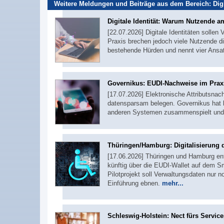
Weitere Meldungen und Beiträge aus dem Bereich:
Dig
Digitale Identität: Warum Nutzende a
[22.07.2026] Digitale Identitäten sollen
Praxis brechen jedoch viele Nutzende d
bestehende Hürden und nennt vier Ans
Governikus: EUDI-Nachweise im Praxi
[17.07.2026] Elektronische Attributsnac
datensparsam belegen. Governikus hat b
anderen Systemen zusammenspielt und t
Thüringen/Hamburg: Digitalisierung
[17.06.2026] Thüringen und Hamburg ent
künftig über die EUDI-Wallet auf dem S
Pilotprojekt soll Verwaltungsdaten nur 
Einführung ebnen.
mehr...
Schleswig-Holstein: Nect fürs Service