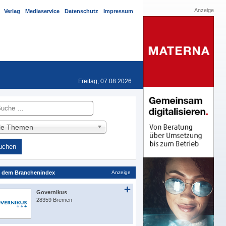
Anzeige
Verlag
Mediaservice
Datenschutz
Impressum
Freitag, 07.08.2026
he
lle Themen
 dem Branchenindex
Anzeige
Governikus
28359 Bremen