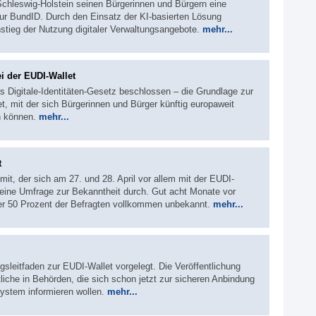
 Schleswig-Holstein seinen Bürgerinnen und Bürgern eine
 zur BundID. Durch den Einsatz der KI-basierten Lösung
nstieg der Nutzung digitaler Verwaltungsangebote.
mehr...
bei der EUDI-Wallet
s Digitale-Identitäten-Gesetz beschlossen – die Grundlage zur
, mit der sich Bürgerinnen und Bürger künftig europaweit
n können.
mehr...
t
t, der sich am 27. und 28. April vor allem mit der EUDI-
 eine Umfrage zur Bekanntheit durch. Gut acht Monate vor
über 50 Prozent der Befragten vollkommen unbekannt.
mehr...
sleitfaden zur EUDI-Wallet vorgelegt. Die Veröffentlichung
rtliche in Behörden, die sich schon jetzt zur sicheren Anbindung
ystem informieren wollen.
mehr...