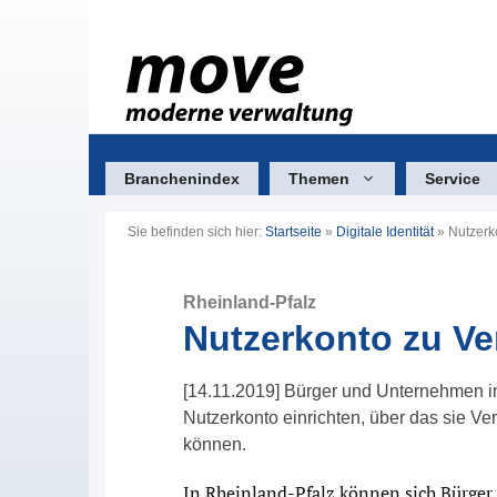
Zum
Inhalt
springen
Branchenindex
Themen
Service
Sie befinden sich hier:
Startseite
»
Digitale Identität
»
Nutzerk
Rheinland-Pfalz
Nutzerkonto zu Ve
[14.11.2019] Bürger und Unternehmen in
Nutzerkonto einrichten, über das sie V
können.
In Rheinland-Pfalz können sich Bürger