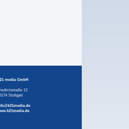
21 media GmbH
riedrichstraße 13
0174 Stuttgart
nfo@k21media.de
ww.k21media.de