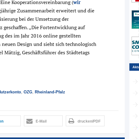
 Eine Kooperationsvereinbarung (
wir
gjährige Zusammenarbeit erweitert und die
isierung bei der Umsetzung der
 geschaffen. „Die Fortentwicklung auf
g des im Jahr 2016 online gestellten
 neuen Design und sieht sich technologisch
l Mätzig, Geschäftsführer des Städtetags
Akt
utzerkonto
,
OZG
,
Rheinland-Pfalz
len
E-Mail
drucken/PDF