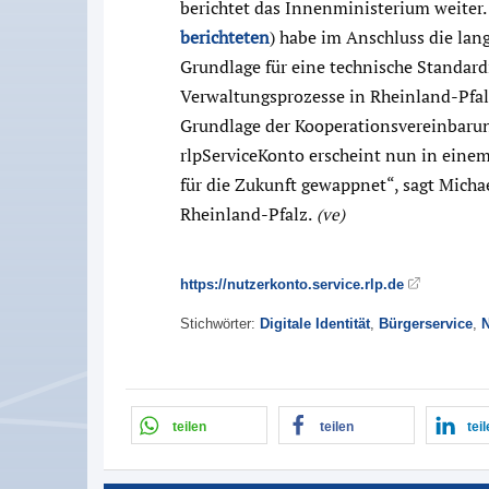
berichtet das Innenministerium weiter.
berichteten
) habe im Anschluss die lan
Grundlage für eine technische Standard
Verwaltungsprozesse in Rheinland-Pfalz
Grundlage der Kooperationsvereinbarun
rlpServiceKonto erscheint nun in einem
für die Zukunft gewappnet“, sagt Michae
Rheinland-Pfalz.
(ve)
https://nutzerkonto.service.rlp.de
Stichwörter:
Digitale Identität
,
Bürgerservice
,
N
teilen
teilen
tei