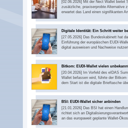
[02.06.2026] Mit der Nect Wallet bietet
zusätzliche, praxiserprobte Alternative
erwartet das Land einen signifikanten A
Digitale Identität: Ein Schritt weiter 
[27.05.2026] Das Bundeskabinett hat da
Einführung der europäischen EUDI-Wallet
digital ausweisen und Nachweise nutze
Bitkom: EUDI-Wallet vielen unbekann
[20.04.2026] Im Vorfeld des eIDAS Summi
Wallet befassen wird, führte der Bitkom
dem Start ist die digitale Brieftasche 
BSI: EUDI-Wallet sicher anbinden
[21.01.2026] Das BSI hat einen Handlung
richtet sich an Digitalisierungsverantwo
an das europaweit geplante Wallet-Ökos