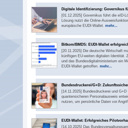
Digitale Identifizierung: Governikus f
[01.12.2025] Governikus führt die eID-Lö
Lösung nutzt die Online-Ausweisfunktio
europäische EUDI-Wallet.
mehr...
Bitkom/BMDS: EUDI-Wallet erfolgreic
[20.11.2025] Die deutsche Wirtschaft m
künftigen EU-weiten digitalen Identitä
und das Bundesdigitalministerium ein M
EUDI-Wallet getroffen.
mehr...
Bundesdruckerei/G+D: Zukunftssichere
[14.11.2025] Bundesdruckerei und G+D
quantensicheren Personalausweis entwic
nutzen, um persönliche Daten vor Angr
EUDI-Wallet: Erfolgreiches Pilotvorh
[14.10.2025] Das Bundesverwaltungsam