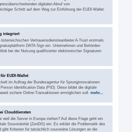
grenzüberschreitenden digitalen Abruf von
ichtiger Schritt auf dem Weg zur Einführung der EUDI-Wallet.
 integriert
österreichischen Vertrauensdiensteanbieter A-Trust erstmals
Signaturplattform DATA Sign ein. Unternehmen und Behörden
ität bei der Nutzung qualifizierter elektronischer Signaturen
für EUDI-Wallet
ckelt im Auftrag der Bundesagentur für Sprunginnovationen
erson Identification Data (PID). Diese bildet die digitale
paweit sichere Online-Transaktionen ermöglichen soll.
mehr...
ei Clouddiensten
r weil die Server in Europa stehen? Auf diese Frage geht ein
ale Souveränität (ZenDiS) ein. Es erklärt die Problematik des
gibt Kriterien für tatsächlich souveräne Lösungen an die