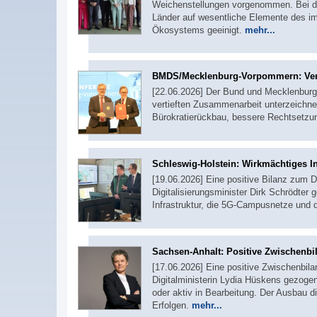
Weichenstellungen vorgenommen. Bei de
Länder auf wesentliche Elemente des im 
Ökosystems geeinigt.
mehr...
BMDS/Mecklenburg-Vorpommern: Verw
[22.06.2026] Der Bund und Mecklenburg
vertieften Zusammenarbeit unterzeichnet
Bürokratierückbau, bessere Rechtsetzu
Schleswig-Holstein: Wirkmächtiges I
[19.06.2026] Eine positive Bilanz zum D
Digitalisierungsminister Dirk Schrödt
Infrastruktur, die 5G-Campusnetze und
Sachsen-Anhalt: Positive Zwischenbila
[17.06.2026] Eine positive Zwischenbila
Digitalministerin Lydia Hüskens gezogen.
oder aktiv in Bearbeitung. Der Ausbau di
Erfolgen.
mehr...