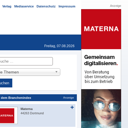
Anzeige
Verlag
Mediaservice
Datenschutz
Impressum
Freitag, 07.08.2026
he
lle Themen
 dem Branchenindex
Anzeige
Materna
44263 Dortmund