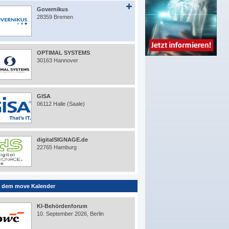
Governikus
28359 Bremen
OPTIMAL SYSTEMS
30163 Hannover
GISA
06112 Halle (Saale)
digitalSIGNAGE.de
22765 Hamburg
 dem move Kalender
KI-Behördenforum
10. September 2026, Berlin