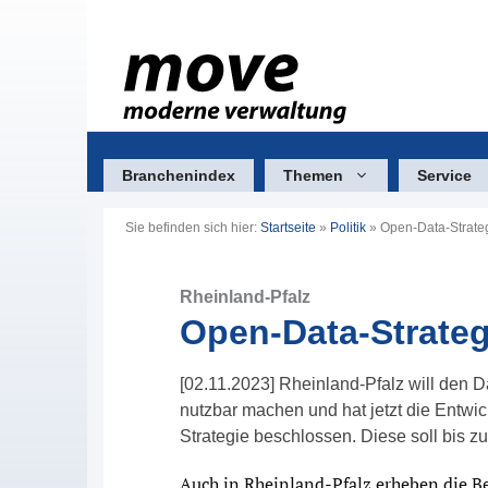
Zum
Inhalt
springen
Branchenindex
Themen
Service
Sie befinden sich hier:
Startseite
»
Politik
»
Open-Data-Strate
Rheinland-Pfalz
Open-Data-Strate
[02.11.2023] Rheinland-Pfalz will den 
nutzbar machen und hat jetzt die Entwi
Strategie beschlossen. Diese soll bis 
Auch in Rheinland-Pfalz erheben die Be