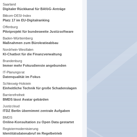
Saarland
Digitaler Rückkanal für BAföG-Anträge
Bitkom-DESI-Index
Platz 17 im EU-Digitalranking
Offenburg
Pilotprojekt für bundesweite Justizsoftware
Baden-Württemberg
Maßnahmen zum Bürokratieabbau
Nordrhein-Westfalen
KI-Chatbot für die Finanzverwaltung
Brandenburg
Immer mehr Fokusdienste angebunden
IT-Planungsrat
Datenqualität im Fokus
Schleswig-Holstein
Einheitliche Technik für große Schadenslagen
Barrierefreiheit
BMDS lässt Avatar gebärden
Justizcloud
ITDZ Berlin übernimmt zentrale Aufgaben
BMDS
Online-Konsultation zu Open Data gestartet
Registermodernisierung
Identitätsdatenabruf im Regelbetrieb