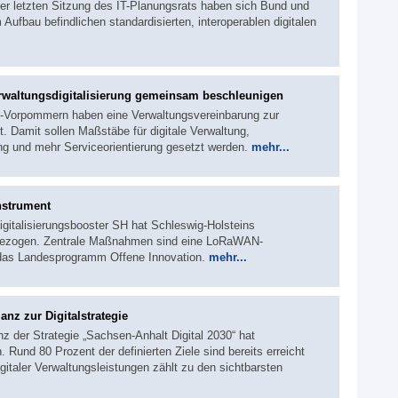
r letzten Sitzung des IT-Planungsrats haben sich Bund und
Aufbau befindlichen standardisierten, interoperablen digitalen
altungsdigitalisierung gemeinsam beschleunigen
-Vorpommern haben eine Verwaltungsvereinbarung zur
. Damit sollen Maßstäbe für digitale Verwaltung,
ng und mehr Serviceorientierung gesetzt werden.
mehr...
nstrument
igitalisierungsbooster SH hat Schleswig-Holsteins
er gezogen. Zentrale Maßnahmen sind eine LoRaWAN-
 das Landesprogramm Offene Innovation.
mehr...
nz zur Digitalstrategie
nz der Strategie „Sachsen-Anhalt Digital 2030“ hat
 Rund 80 Prozent der definierten Ziele sind bereits erreicht
gitaler Verwaltungsleistungen zählt zu den sichtbarsten