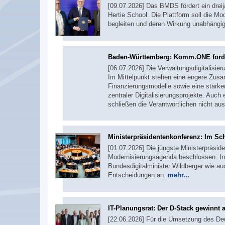
[09.07.2026] Das BMDS fördert ein drei
Hertie School. Die Plattform soll die 
begleiten und deren Wirkung unabhängig
Baden-Württemberg: Komm.ONE ford
[06.07.2026] Die Verwaltungsdigitalisie
Im Mittelpunkt stehen eine engere Zus
Finanzierungsmodelle sowie eine stärke
zentraler Digitalisierungsprojekte. Auc
schließen die Verantwortlichen nicht au
Ministerpräsidentenkonferenz: Im Sc
[01.07.2026] Die jüngste Ministerpräside
Modernisierungsagenda beschlossen. In
Bundesdigitalminister Wildberger wie a
Entscheidungen an.
mehr...
IT-Planungsrat: Der D-Stack gewinnt 
[22.06.2026] Für die Umsetzung des De