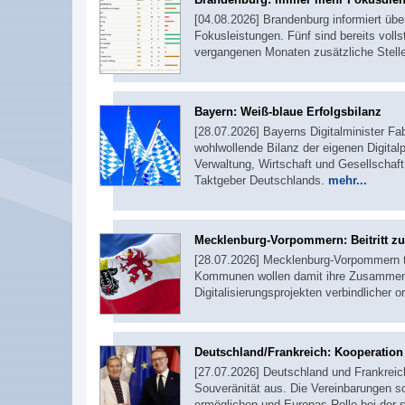
[04.08.2026] Brandenburg informiert übe
Fokusleistungen. Fünf sind bereits voll
vergangenen Monaten zusätzliche Stel
Bayern: Weiß-blaue Erfolgsbilanz
[28.07.2026] Bayerns Digitalminister F
wohlwollende Bilanz der eigenen Digitalpo
Verwaltung, Wirtschaft und Gesellschaft 
Taktgeber Deutschlands.
mehr...
Mecklenburg-Vorpommern: Beitritt 
[28.07.2026] Mecklenburg-Vorpommern 
Kommunen wollen damit ihre Zusammenar
Digitalisierungsprojekten verbindlicher o
Deutschland/Frankreich: Kooperation b
[27.07.2026] Deutschland und Frankreich
Souveränität aus. Die Vereinbarungen s
ermöglichen und Europas Rolle bei der s