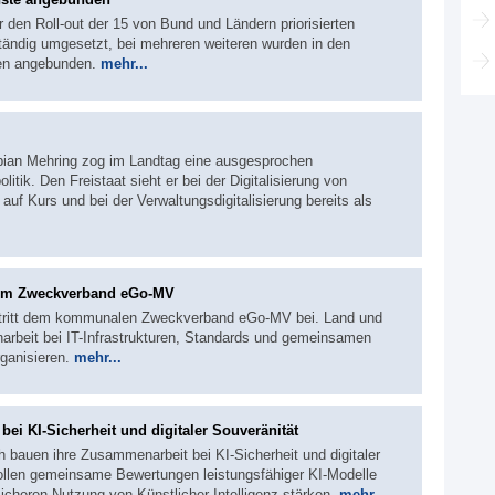
r den Roll-out der 15 von Bund und Ländern priorisierten
ständig umgesetzt, bei mehreren weiteren wurden in den
len angebunden.
mehr...
abian Mehring zog im Landtag eine ausgesprochen
litik. Den Freistaat sieht er bei der Digitalisierung von
auf Kurs und bei der Verwaltungsdigitalisierung bereits als
zum Zweckverband eGo-MV
tritt dem kommunalen Zweckverband eGo-MV bei. Land und
beit bei IT-Infrastrukturen, Standards und gemeinsamen
rganisieren.
mehr...
ei KI-Sicherheit und digitaler Souveränität
 bauen ihre Zusammenarbeit bei KI-Sicherheit und digitaler
ollen gemeinsame Bewertungen leistungsfähiger KI-Modelle
icheren Nutzung von Künstlicher Intelligenz stärken.
mehr...