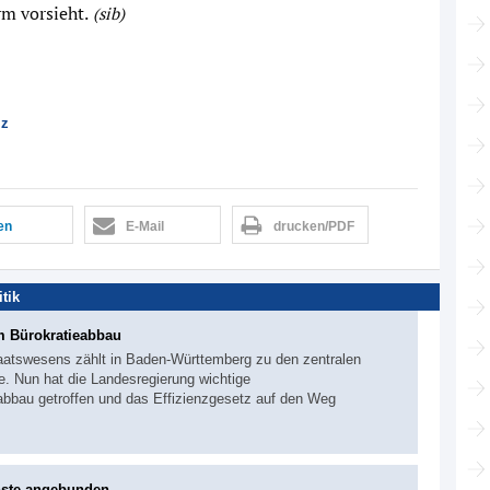
rm vorsieht.
(sib)
lz
len
E-Mail
drucken/PDF
itik
 Bürokratieabbau
aatswesens zählt in Baden-Württemberg zu den zentralen
e. Nun hat die Landesregierung wichtige
abbau getroffen und das Effizienzgesetz auf den Weg
nste angebunden