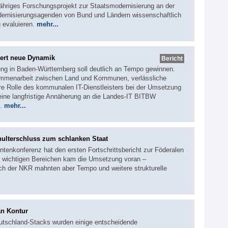
jähriges Forschungsprojekt zur Staatsmodernisierung an der
Modernisierungsagenden von Bund und Ländern wissenschaftlich
 evaluieren.
mehr...
ert neue Dynamik
Bericht
rung in Baden-Württemberg soll deutlich an Tempo gewinnen.
ammenarbeit zwischen Land und Kommunen, verlässliche
re Rolle des kommunalen IT-Dienstleisters bei der Umsetzung
h eine langfristige Annäherung an die Landes-IT BITBW
s.
mehr...
hulterschluss zum schlanken Staat
ntenkonferenz hat den ersten Fortschrittsbericht zur Föderalen
 wichtigen Bereichen kam die Umsetzung voran –
uch der NKR mahnten aber Tempo und weitere strukturelle
an Kontur
utschland-Stacks wurden einige entscheidende