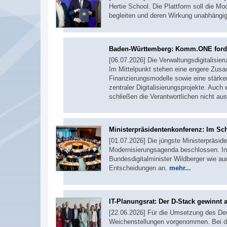
Hertie School. Die Plattform soll die 
begleiten und deren Wirkung unabhängig
Baden-Württemberg: Komm.ONE ford
[06.07.2026] Die Verwaltungsdigitalisie
Im Mittelpunkt stehen eine engere Zus
Finanzierungsmodelle sowie eine stärke
zentraler Digitalisierungsprojekte. Auc
schließen die Verantwortlichen nicht au
Ministerpräsidentenkonferenz: Im Sc
[01.07.2026] Die jüngste Ministerpräside
Modernisierungsagenda beschlossen. In
Bundesdigitalminister Wildberger wie a
Entscheidungen an.
mehr...
IT-Planungsrat: Der D-Stack gewinnt 
[22.06.2026] Für die Umsetzung des De
Weichenstellungen vorgenommen. Bei de