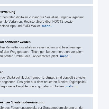
verwaltung
um zentralen digitalen Zugang für Sozialleistungen ausgebaut
gitale Verfahren, Registerabrufe über NOOTS sowie
schland-App und EUDI-Wallet.
mehr...
oll schneller werden
llen Verwaltungsverfahren vereinfachen und beschleunigen
 den Weg gebracht. Thüringen konzentriert sich vor allem
en breiten Umbau des Landesrechts plant.
mehr...
ran
 der Digitalpolitik das Tempo: Erstmals sind doppelt so viele
t begonnen. Das geht aus dem neuesten Monitor Digitalpolitik
 begonnene Projekte nun zügig abzuschließen.
mehr...
ekt zur Staatsmodernisierung
jähriges Forschungsprojekt zur Staatsmodernisierung an der