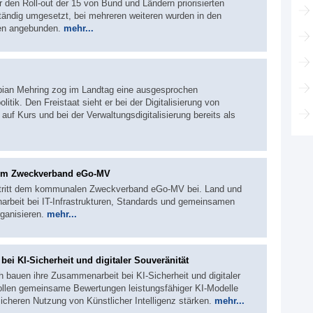
r den Roll-out der 15 von Bund und Ländern priorisierten
ständig umgesetzt, bei mehreren weiteren wurden in den
len angebunden.
mehr...
abian Mehring zog im Landtag eine ausgesprochen
litik. Den Freistaat sieht er bei der Digitalisierung von
auf Kurs und bei der Verwaltungsdigitalisierung bereits als
zum Zweckverband eGo-MV
tritt dem kommunalen Zweckverband eGo-MV bei. Land und
beit bei IT-Infrastrukturen, Standards und gemeinsamen
rganisieren.
mehr...
ei KI-Sicherheit und digitaler Souveränität
 bauen ihre Zusammenarbeit bei KI-Sicherheit und digitaler
ollen gemeinsame Bewertungen leistungsfähiger KI-Modelle
icheren Nutzung von Künstlicher Intelligenz stärken.
mehr...