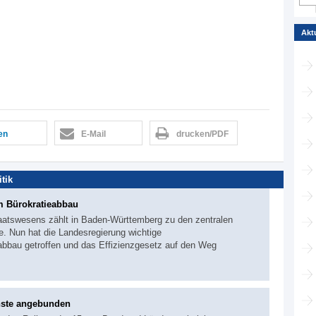
Akt
len
E-Mail
drucken/PDF
itik
 Bürokratieabbau
aatswesens zählt in Baden-Württemberg zu den zentralen
e. Nun hat die Landesregierung wichtige
abbau getroffen und das Effizienzgesetz auf den Weg
nste angebunden