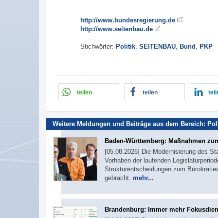
http://www.bundesregierung.de
http://www.seitenbau.de
Stichwörter:
Politik
,
SEITENBAU
,
Bund
,
PKP
teilen
teilen
tei
Weitere Meldungen und Beiträge aus dem Bereich:
Pol
Baden-Württemberg: Maßnahmen zum
[05.08.2026] Die Modernisierung des St
Vorhaben der laufenden Legislaturperiod
Strukturentscheidungen zum Bürokratie
gebracht.
mehr...
Brandenburg: Immer mehr Fokusdie