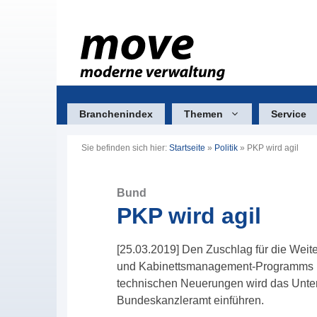
Zum
Inhalt
springen
Branchenindex
Themen
Service
Sie befinden sich hier:
Startseite
»
Politik
»
PKP wird agil
Bund
PKP wird agil
[25.03.2019] Den Zuschlag für die Wei
und Kabinettsmanagement-Programms (
technischen Neuerungen wird das Unter
Bundeskanzleramt einführen.