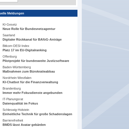
uelle Meldungen
KI-Gesetz
Neue Rolle für Bundesnetzagentur
Saarland
Digitaler Rückkanal für BAföG-Anträge
Bitkom-DESI-Index
Platz 17 im EU-Digitalranking
Offenburg
Pilotprojekt für bundesweite Justizsoftware
Baden-Württemberg
Maßnahmen zum Bürokratieabbau
Nordrhein-Westfalen
KI-Chatbot für die Finanzverwaltung
Brandenburg
Immer mehr Fokusdienste angebunden
IT-Planungsrat
Datenqualität im Fokus
Schleswig-Holstein
Einheitliche Technik für große Schadenslagen
Barrierefreiheit
BMDS lässt Avatar gebärden