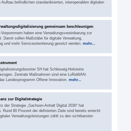
Aufbau befindlichen standardisierten, interoperablen digitalen
altungsdigitalisierung gemeinsam beschleunigen
-Vorpommern haben eine Verwaltungsvereinbarung zur
. Damit sollen Maßstäbe für digitale Verwaltung,
ng und mehr Serviceorientierung gesetzt werden.
mehr...
nstrument
igitalisierungsbooster SH hat Schleswig-Holsteins
er gezogen. Zentrale Maßnahmen sind eine LoRaWAN-
 das Landesprogramm Offene Innovation.
mehr...
nz zur Digitalstrategie
nz der Strategie „Sachsen-Anhalt Digital 2030“ hat
 Rund 80 Prozent der definierten Ziele sind bereits erreicht
gitaler Verwaltungsleistungen zählt zu den sichtbarsten