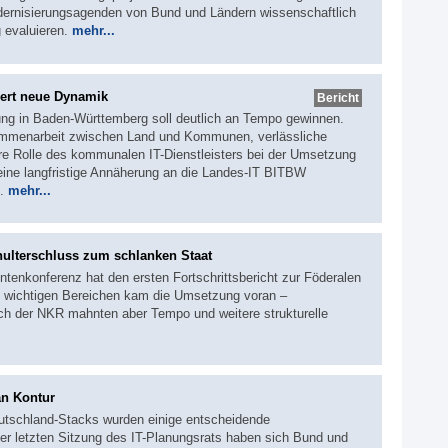
Modernisierungsagenden von Bund und Ländern wissenschaftlich
 evaluieren.
mehr...
ert neue Dynamik
Bericht
rung in Baden-Württemberg soll deutlich an Tempo gewinnen.
ammenarbeit zwischen Land und Kommunen, verlässliche
re Rolle des kommunalen IT-Dienstleisters bei der Umsetzung
h eine langfristige Annäherung an die Landes-IT BITBW
s.
mehr...
hulterschluss zum schlanken Staat
ntenkonferenz hat den ersten Fortschrittsbericht zur Föderalen
 wichtigen Bereichen kam die Umsetzung voran –
uch der NKR mahnten aber Tempo und weitere strukturelle
an Kontur
utschland-Stacks wurden einige entscheidende
r letzten Sitzung des IT-Planungsrats haben sich Bund und