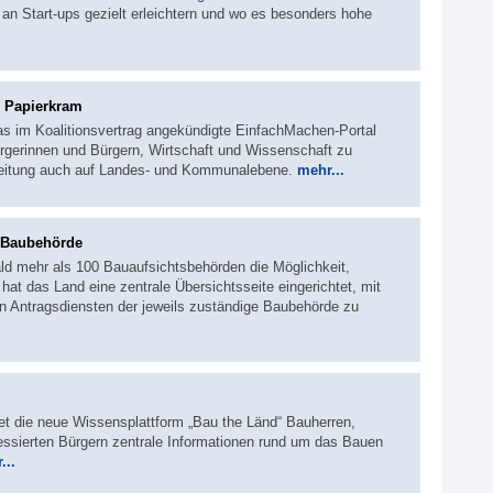
an Start-ups gezielt erleichtern und wo es besonders hohe
r Papierkram
as im Koalitionsvertrag angekündigte EinfachMachen-Portal
ürgerinnen und Bürgern, Wirtschaft und Wissenschaft zu
weitung auch auf Landes- und Kommunalebene.
mehr...
n Baubehörde
ald mehr als 100 Bauaufsichtsbehörden die Möglichkeit,
hat das Land eine zentrale Übersichtsseite eingerichtet, mit
den Antragsdiensten der jeweils zuständige Baubehörde zu
et die neue Wissensplattform „Bau the Länd“ Bauherren,
ressierten Bürgern zentrale Informationen rund um das Bauen
...