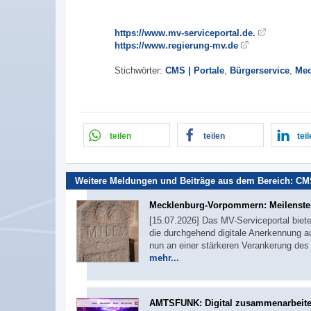
https://www.mv-serviceportal.de.
https://www.regierung-mv.de
Stichwörter:
CMS | Portale
,
Bürgerservice
,
Mec
teilen
teilen
tei
Weitere Meldungen und Beiträge aus dem Bereich:
CMS
Mecklenburg-Vorpommern: Meilenste
[15.07.2026] Das MV-Serviceportal biete
die durchgehend digitale Anerkennung au
nun an einer stärkeren Verankerung de
mehr...
AMTSFUNK: Digital zusammenarbeit