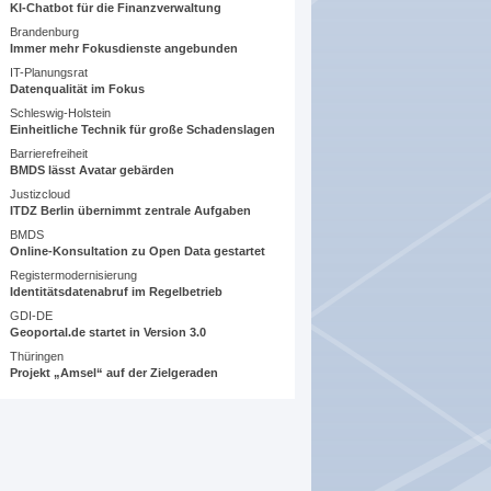
KI-Chatbot für die Finanzverwaltung
Brandenburg
Immer mehr Fokusdienste angebunden
IT-Planungsrat
Datenqualität im Fokus
Schleswig-Holstein
Einheitliche Technik für große Schadenslagen
Barrierefreiheit
BMDS lässt Avatar gebärden
Justizcloud
ITDZ Berlin übernimmt zentrale Aufgaben
BMDS
Online-Konsultation zu Open Data gestartet
Registermodernisierung
Identitätsdatenabruf im Regelbetrieb
GDI-DE
Geoportal.de startet in Version 3.0
Thüringen
Projekt „Amsel“ auf der Zielgeraden