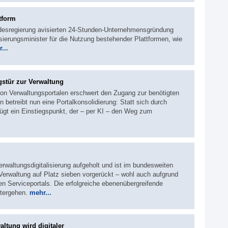
tform
ndesregierung avisierten 24‑Stunden‑Unternehmensgründung
isierungsminister für die Nutzung bestehender Plattformen, wie
...
gstür zur Verwaltung
von Verwaltungsportalen erschwert den Zugang zur benötigten
 betreibt nun eine Portalkonsolidierung: Statt sich durch
nügt ein Einstiegspunkt, der – per KI – den Weg zum
erwaltungsdigitalisierung aufgeholt und ist im bundesweiten
Verwaltung auf Platz sieben vorgerückt – wohl auch aufgrund
 Serviceportals. Die erfolgreiche ebenenübergreifende
itergehen.
mehr...
ltung wird digitaler