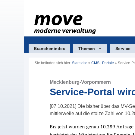
Zum
Inhalt
springen
Branchenindex
Themen
Service
Sie befinden sich hier:
Startseite
»
CMS | Portale
»
Service-Po
Mecklenburg-Vorpommern
Service-Portal wir
[07.10.2021] Die bisher über das MV-Ser
mittlerweile auf die stolze Zahl von 10.2
Bis jetzt wurden genau 10.289 Anträge 
berichtet das Ministerium für Energie, I