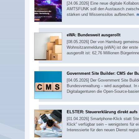
[24.06.2026] Eine neue digitale Kollabor
AMTSFUNK soll den Austausch zwischen
stärken und Wissenssilos aufbrechen.
m
eWA: Bundesweit ausgerollt
[08.05.2026] Der von Hamburg gemeinsa
Wohnsitzanmeldung (eWA) ist der erste
ausgerollt ist: 62,76 Millionen Bürgerin
Government Site Builder: CMS der B
[04.05.2026] Der Government Site Buil
Bundesverwaltung – wird ausgebaut. In
Digitalagenturen die Open-Source-basier
ELSTER: Steuererklärung direkt auf
[01.04.2026] Smartphone-Klick statt Steu
Klick“ verfügbar sein – wenigstens für e
Interessierte für den neuen Dienst regist