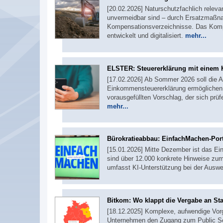
[20.02.2026] Naturschutzfachlich relevan
unvermeidbar sind – durch Ersatzmaßna
Kompensationsverzeichnisse. Das Komp
entwickelt und digitalisiert.
mehr...
ELSTER: Steuererklärung mit einem 
[17.02.2026] Ab Sommer 2026 soll die 
Einkommensteuererklärung ermöglichen
vorausgefüllten Vorschlag, der sich prüf
mehr...
Bürokratieabbau: EinfachMachen-Por
[15.01.2026] Mitte Dezember ist das Ei
sind über 12.000 konkrete Hinweise zu
umfasst KI-Unterstützung bei der Ausw
Bitkom: Wo klappt die Vergabe an Sta
[18.12.2025] Komplexe, aufwendige Vorg
Unternehmen den Zugang zum Public Sec