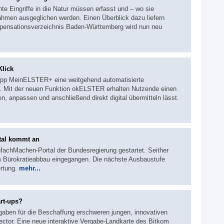
te Eingriffe in die Natur müssen erfasst und – wo sie
hmen ausgeglichen werden. Einen Überblick dazu liefern
ensationsverzeichnis Baden-Württemberg wird nun neu
Klick
App MeinELSTER+ eine weitgehend automatisierte
. Mit der neuen Funktion okELSTER erhalten Nutzende einen
en, anpassen und anschließend direkt digital übermitteln lässt.
tal kommt an
nfachMachen-Portal der Bundesregierung gestartet. Seither
m Bürokratieabbau eingegangen. Die nächste Ausbaustufe
ertung.
mehr...
rt-ups?
aben für die Beschaffung erschweren jungen, innovativen
tor. Eine neue interaktive Vergabe-Landkarte des Bitkom