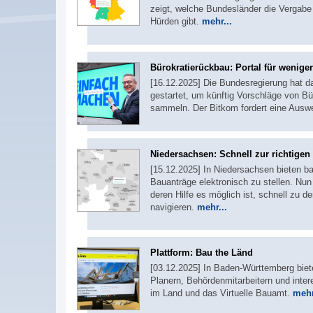
zeigt, welche Bundesländer die Vergabe 
Hürden gibt.
mehr...
Bürokratierückbau: Portal für wenige
[16.12.2025] Die Bundesregierung hat d
gestartet, um künftig Vorschläge von B
sammeln. Der Bitkom fordert eine Aus
Niedersachsen: Schnell zur richtige
[15.12.2025] In Niedersachsen bieten b
Bauanträge elektronisch zu stellen. Nun 
deren Hilfe es möglich ist, schnell zu 
navigieren.
mehr...
Plattform: Bau the Länd
[03.12.2025] In Baden-Württemberg biet
Planern, Behördenmitarbeitern und inte
im Land und das Virtuelle Bauamt.
mehr