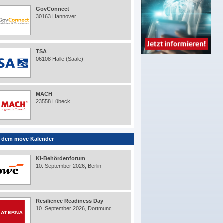
GovConnect
30163 Hannover
TSA
06108 Halle (Saale)
MACH
23558 Lübeck
 dem move Kalender
KI-Behördenforum
10. September 2026, Berlin
Resilience Readiness Day
10. September 2026, Dortmund