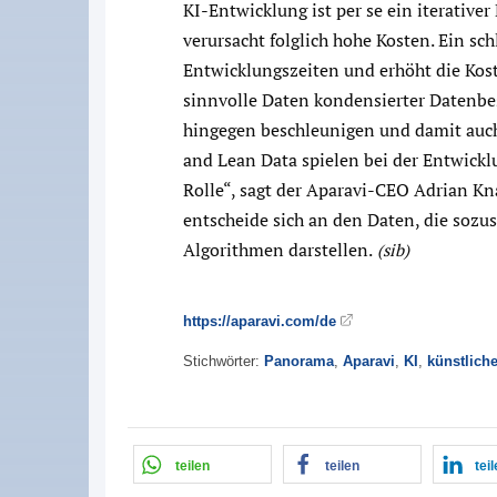
KI-Entwicklung ist per se ein iterativ
verursacht folglich hohe Kosten. Ein sc
Entwicklungszeiten und erhöht die Koste
sinnvolle Daten kondensierter Daten
hingegen beschleunigen und damit auch
and Lean Data spielen bei der Entwick
Rolle“, sagt der Aparavi-CEO Adrian Kn
entscheide sich an den Daten, die sozus
Algorithmen darstellen.
(sib)
https://aparavi.com/de
Stichwörter:
Panorama
,
Aparavi
,
KI
,
künstliche
teilen
teilen
tei