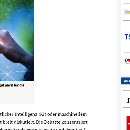
Aus
ilt auch für die
licher Intelligenz (KI) oder maschinellem
 breit diskutiert. Die Debatte konzentriert
icherheitsrelevante Aspekte und damit auf