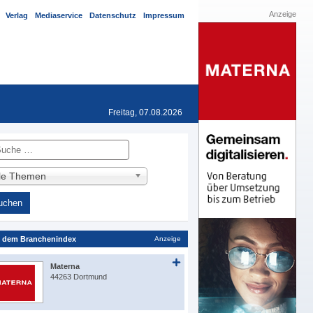
Anzeige
Verlag
Mediaservice
Datenschutz
Impressum
Freitag, 07.08.2026
he
lle Themen
 dem Branchenindex
Anzeige
Materna
44263 Dortmund