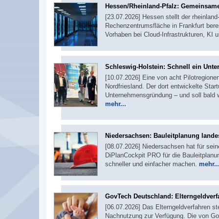
Hessen/Rheinland-Pfalz: Gemeinsame
[23.07.2026] Hessen stellt der rheinlan
Rechenzentrumsfläche in Frankfurt bere
Vorhaben bei Cloud-Infrastrukturen, KI 
Schleswig-Holstein: Schnell ein Un
[10.07.2026] Eine von acht Pilotregion
Nordfriesland. Der dort entwickelte Sta
Unternehmensgründung – und soll bald w
mehr...
Niedersachsen: Bauleitplanung landes
[08.07.2026] Niedersachsen hat für sei
DiPlanCockpit PRO für die Bauleitplanu
schneller und einfacher machen.
mehr..
GovTech Deutschland: Elterngeldverf
[06.07.2026] Das Elterngeldverfahren st
Nachnutzung zur Verfügung. Die von Gov