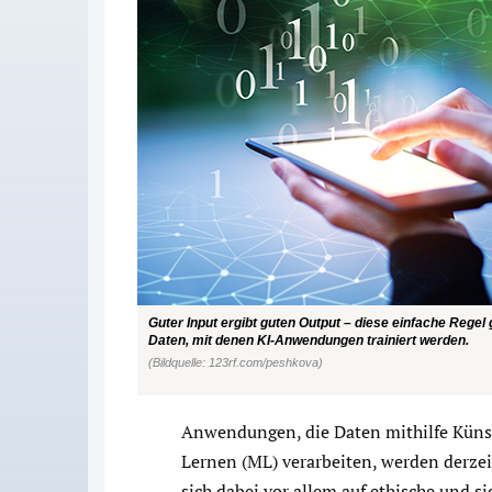
Guter Input ergibt guten Output – diese einfache Regel g
Daten, mit denen KI-Anwendungen trainiert werden.
(Bildquelle: 123rf.com/peshkova)
Anwendungen, die Daten mithilfe Künst
Lernen (ML) verarbeiten, werden derzeit
sich dabei vor allem auf ethische und s