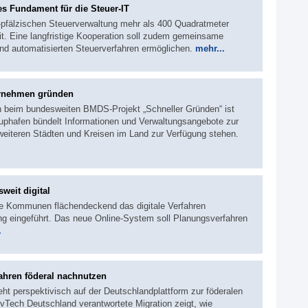
s Fundament für die Steuer-IT
d-pfälzischen Steuerverwaltung mehr als 400 Quadratmeter
it. Eine langfristige Kooperation soll zudem gemeinsame
und automatisierten Steuerverfahren ermöglichen.
mehr...
ternehmen gründen
en beim bundesweiten BMDS-Projekt „Schneller Gründen“ ist
rtuphafen bündelt Informationen und Verwaltungsangebote zur
eiteren Städten und Kreisen im Land zur Verfügung stehen.
weit digital
ne Kommunen flächendeckend das digitale Verfahren
ng eingeführt. Das neue Online-System soll Planungsverfahren
.
ahren föderal nachnutzen
eht perspektivisch auf der Deutschlandplattform zur föderalen
Tech Deutschland verantwortete Migration zeigt, wie