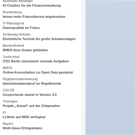
Nordrhein-Westfalen
KI-Chatbot für die Finanzverwaltung
Brandenburg
Immer mehr Fokusdienste angebunden
IT-Planungsrat
Datenqualität im Fokus
Schleswig-Holstein
Einheitliche Technik für große Schadenslagen
Barrierefreiheit
BMDS lässt Avatar gebärden
Justizcloud
ITDZ Berlin übernimmt zentrale Aufgaben
BMDS
Online-Konsultation zu Open Data gestartet
Registermodernisierung
Identitätsdatenabruf im Regelbetrieb
GDI-DE
Geoportal.de startet in Version 3.0
Thüringen
Projekt „Amsel“ auf der Zielgeraden
KI
LLMoin auf MDD verfügbar
Bayern
Weiß-blaue Erfolgsbilanz