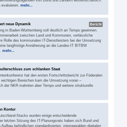
Modernisierungsagenden von Bund und Ländern wissenschaftlich
 evaluieren.
mehr...
ert neue Dynamik
Bericht
rung in Baden-Württemberg soll deutlich an Tempo gewinnen.
ammenarbeit zwischen Land und Kommunen, verlässliche
re Rolle des kommunalen IT-Dienstleisters bei der Umsetzung
h eine langfristige Annäherung an die Landes-IT BITBW
s.
mehr...
hulterschluss zum schlanken Staat
ntenkonferenz hat den ersten Fortschrittsbericht zur Föderalen
 wichtigen Bereichen kam die Umsetzung voran –
uch der NKR mahnten aber Tempo und weitere strukturelle
an Kontur
utschland-Stacks wurden einige entscheidende
r letzten Sitzung des IT-Planungsrats haben sich Bund und
Aufbau befindlichen standardisierten, interoperablen digitalen