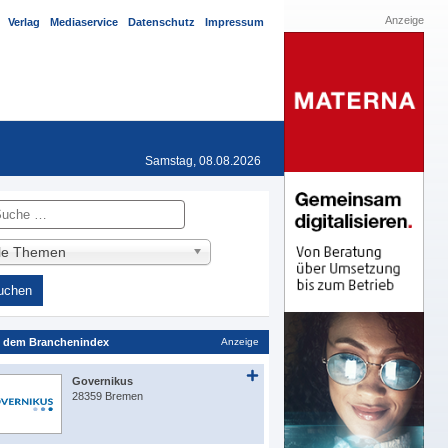
Anzeige
Verlag
Mediaservice
Datenschutz
Impressum
Samstag, 08.08.2026
he
lle Themen
 dem Branchenindex
Anzeige
Governikus
28359 Bremen