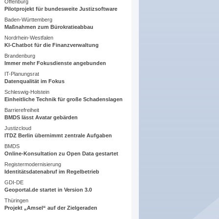
Offenburg
Pilotprojekt für bundesweite Justizsoftware
Baden-Württemberg
Maßnahmen zum Bürokratieabbau
Nordrhein-Westfalen
KI-Chatbot für die Finanzverwaltung
Brandenburg
Immer mehr Fokusdienste angebunden
IT-Planungsrat
Datenqualität im Fokus
Schleswig-Holstein
Einheitliche Technik für große Schadenslagen
Barrierefreiheit
BMDS lässt Avatar gebärden
Justizcloud
ITDZ Berlin übernimmt zentrale Aufgaben
BMDS
Online-Konsultation zu Open Data gestartet
Registermodernisierung
Identitätsdatenabruf im Regelbetrieb
GDI-DE
Geoportal.de startet in Version 3.0
Thüringen
Projekt „Amsel“ auf der Zielgeraden