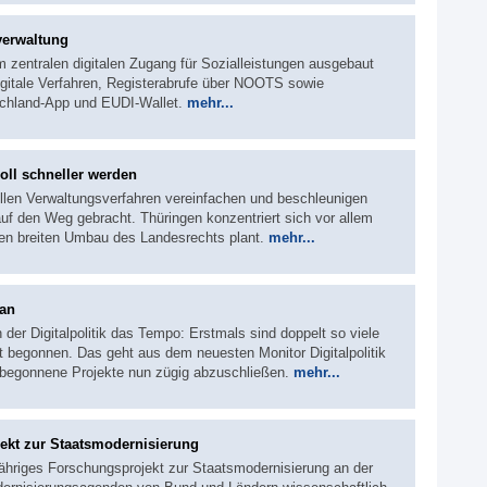
verwaltung
um zentralen digitalen Zugang für Sozialleistungen ausgebaut
gitale Verfahren, Registerabrufe über NOOTS sowie
schland-App und EUDI-Wallet.
mehr...
oll schneller werden
llen Verwaltungsverfahren vereinfachen und beschleunigen
 den Weg gebracht. Thüringen konzentriert sich vor allem
en breiten Umbau des Landesrechts plant.
mehr...
ran
 der Digitalpolitik das Tempo: Erstmals sind doppelt so viele
t begonnen. Das geht aus dem neuesten Monitor Digitalpolitik
 begonnene Projekte nun zügig abzuschließen.
mehr...
ekt zur Staatsmodernisierung
jähriges Forschungsprojekt zur Staatsmodernisierung an der