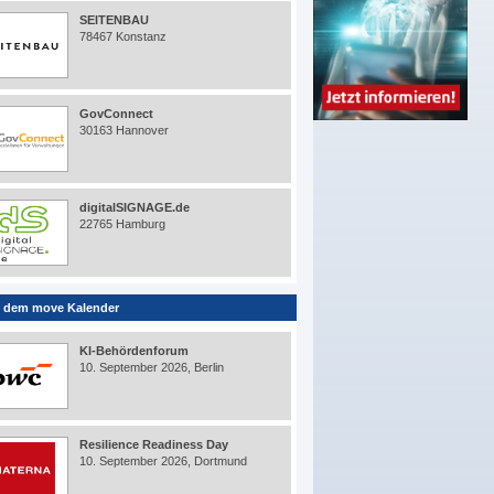
SEITENBAU
78467 Konstanz
GovConnect
30163 Hannover
digitalSIGNAGE.de
22765 Hamburg
 dem move Kalender
KI-Behördenforum
10. September 2026, Berlin
Resilience Readiness Day
10. September 2026, Dortmund