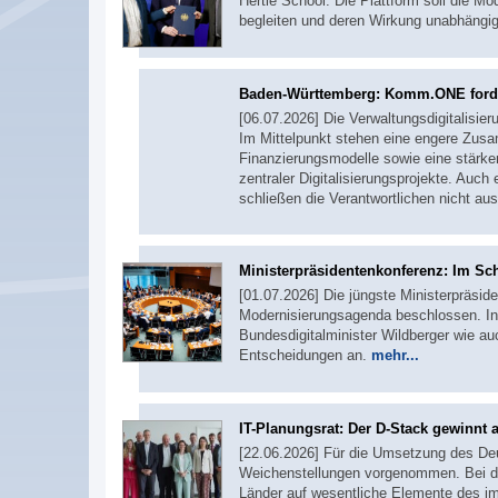
Hertie School. Die Plattform soll die 
begleiten und deren Wirkung unabhängig
Baden-Württemberg: Komm.ONE ford
[06.07.2026] Die Verwaltungsdigitalisie
Im Mittelpunkt stehen eine engere Zus
Finanzierungsmodelle sowie eine stärke
zentraler Digitalisierungsprojekte. Auc
schließen die Verantwortlichen nicht au
Ministerpräsidentenkonferenz: Im Sc
[01.07.2026] Die jüngste Ministerpräside
Modernisierungsagenda beschlossen. In
Bundesdigitalminister Wildberger wie a
Entscheidungen an.
mehr...
IT-Planungsrat: Der D-Stack gewinnt 
[22.06.2026] Für die Umsetzung des De
Weichenstellungen vorgenommen. Bei de
Länder auf wesentliche Elemente des im 