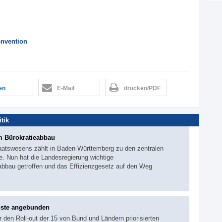
nvention
len
E-Mail
drucken/PDF
itik
 Bürokratieabbau
aatswesens zählt in Baden-Württemberg zu den zentralen
e. Nun hat die Landesregierung wichtige
abbau getroffen und das Effizienzgesetz auf den Weg
nste angebunden
r den Roll-out der 15 von Bund und Ländern priorisierten