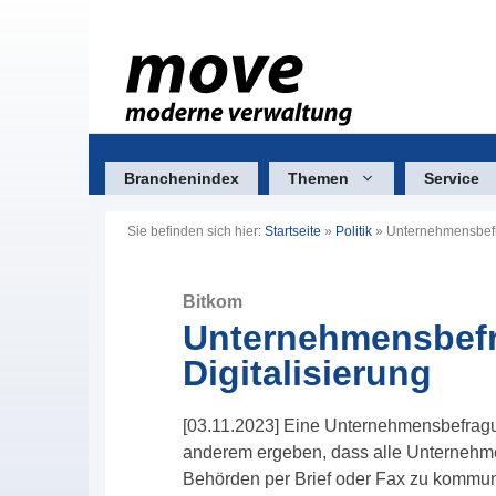
Zum
Inhalt
springen
Branchenindex
Themen
Service
Sie befinden sich hier:
Startseite
»
Politik
»
Unternehmensbefr
Bitkom
Unternehmensbefr
Digitalisierung
[03.11.2023] Eine Unternehmensbefragu
anderem ergeben, dass alle Unternehme
Behörden per Brief oder Fax zu kommuniz