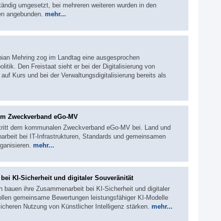
ständig umgesetzt, bei mehreren weiteren wurden in den
len angebunden.
mehr...
abian Mehring zog im Landtag eine ausgesprochen
litik. Den Freistaat sieht er bei der Digitalisierung von
auf Kurs und bei der Verwaltungsdigitalisierung bereits als
zum Zweckverband eGo-MV
tritt dem kommunalen Zweckverband eGo-MV bei. Land und
beit bei IT-Infrastrukturen, Standards und gemeinsamen
rganisieren.
mehr...
ei KI-Sicherheit und digitaler Souveränität
 bauen ihre Zusammenarbeit bei KI-Sicherheit und digitaler
ollen gemeinsame Bewertungen leistungsfähiger KI-Modelle
icheren Nutzung von Künstlicher Intelligenz stärken.
mehr...