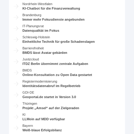
Nordrhein-Westfalen
KI-Chatbot für die Finanzverwaltung
Brandenburg
Immer mehr Fokusdienste angebunden
IT-Planungsrat
Datenqualität im Fokus
Schleswig-Holstein
Einheitliche Technik für große Schadenslagen
Barrierefreiheit
BMDS lässt Avatar gebärden
Justizcloud
ITDZ Berlin übernimmt zentrale Aufgaben
BMDS
Online-Konsultation zu Open Data gestartet
Registermodernisierung
Identitätsdatenabruf im Regelbetrieb
GDI-DE
Geoportal.de startet in Version 3.0
Thüringen
Projekt „Amsel“ auf der Zielgeraden
KI
LLMoin auf MDD verfügbar
Bayern
Weiß-blaue Erfolgsbilanz