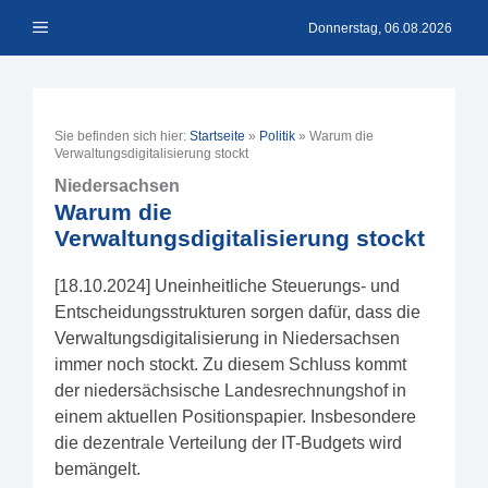
Zum
Menü
Inhalt
Donnerstag, 06.08.2026
springen
Sie befinden sich hier:
Startseite
»
Politik
»
Warum die
Verwaltungsdigitalisierung stockt
Niedersachsen
Warum die
Verwaltungsdigitalisierung stockt
[18.10.2024] Uneinheitliche Steuerungs- und
Entscheidungsstrukturen sorgen dafür, dass die
Verwaltungsdigitalisierung in Niedersachsen
immer noch stockt. Zu diesem Schluss kommt
der niedersächsische Landesrechnungshof in
einem aktuellen Positionspapier. Insbesondere
die dezentrale Verteilung der IT-Budgets wird
bemängelt.