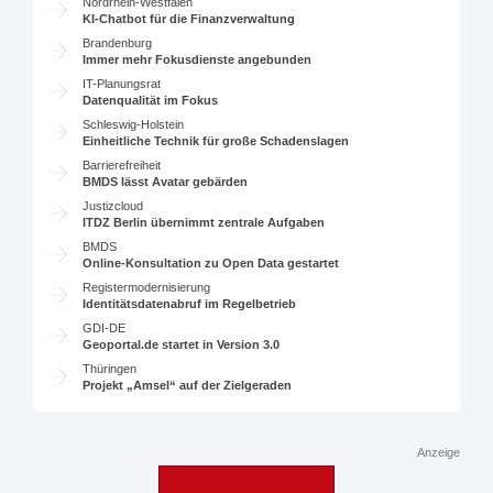
Nordrhein-Westfalen
KI-Chatbot für die Finanzverwaltung
Brandenburg
Immer mehr Fokusdienste angebunden
IT-Planungsrat
Datenqualität im Fokus
Schleswig-Holstein
Einheitliche Technik für große Schadenslagen
Barrierefreiheit
BMDS lässt Avatar gebärden
Justizcloud
ITDZ Berlin übernimmt zentrale Aufgaben
BMDS
Online-Konsultation zu Open Data gestartet
Registermodernisierung
Identitätsdatenabruf im Regelbetrieb
GDI-DE
Geoportal.de startet in Version 3.0
Thüringen
Projekt „Amsel“ auf der Zielgeraden
Anzeige