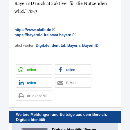
BayernID noch attraktiver für die Nutzenden
wird.“
(bw)
https://www.akdb.de
https://bayernid.freistaat.bayern
Stichwörter:
Digitale Identität
,
Bayern
,
BayernID
teilen
teilen
teilen
E-Mail
drucken/PDF
Weitere Meldungen und Beiträge aus dem Bereich:
Digitale Identität
Digitale Identität: Warum