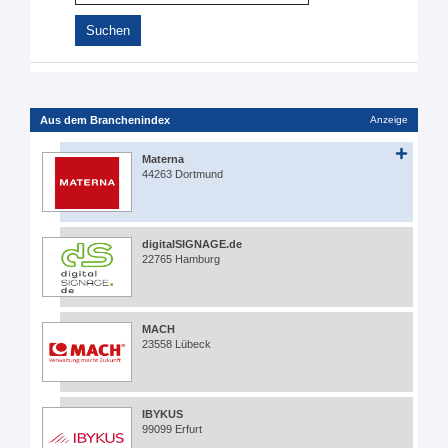
Aus dem Branchenindex
Anzeige
Materna
44263 Dortmund
digitalSIGNAGE.de
22765 Hamburg
MACH
23558 Lübeck
IBYKUS
99099 Erfurt