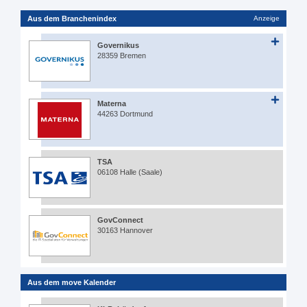
Aus dem Branchenindex
Anzeige
Governikus
28359 Bremen
Materna
44263 Dortmund
TSA
06108 Halle (Saale)
GovConnect
30163 Hannover
Aus dem move Kalender