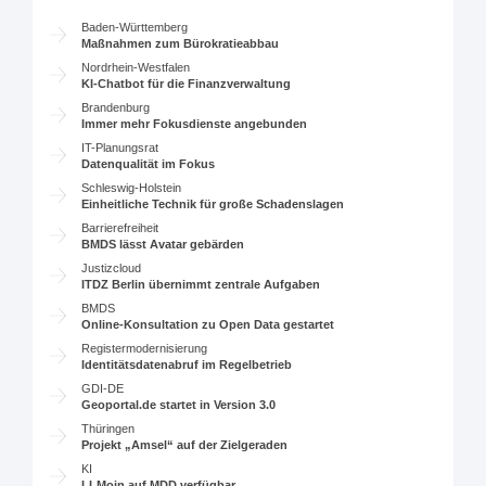
Baden-Württemberg
Maßnahmen zum Bürokratieabbau
Nordrhein-Westfalen
KI-Chatbot für die Finanzverwaltung
Brandenburg
Immer mehr Fokusdienste angebunden
IT-Planungsrat
Datenqualität im Fokus
Schleswig-Holstein
Einheitliche Technik für große Schadenslagen
Barrierefreiheit
BMDS lässt Avatar gebärden
Justizcloud
ITDZ Berlin übernimmt zentrale Aufgaben
BMDS
Online-Konsultation zu Open Data gestartet
Registermodernisierung
Identitätsdatenabruf im Regelbetrieb
GDI-DE
Geoportal.de startet in Version 3.0
Thüringen
Projekt „Amsel“ auf der Zielgeraden
KI
LLMoin auf MDD verfügbar