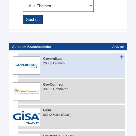
Aus dem Branchenindex
Anzeige
Governikus
28359 Bremen
GovConnect
30163 Hannover
GISA
06112 Halle (Saale)
OPTIMAL SYSTEMS