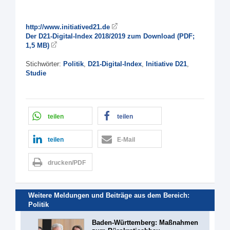
http://www.initiatived21.de
Der D21-Digital-Index 2018/2019 zum Download (PDF;
1,5 MB)
Stichwörter:
Politik
,
D21-Digital-Index
,
Initiative D21
,
Studie
teilen
teilen
teilen
E-Mail
drucken/PDF
Weitere Meldungen und Beiträge aus dem Bereich:
Politik
Baden-Württemberg: Maßnahmen