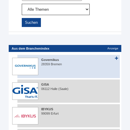
Aus dem Branchenindex
Anzeige
Governikus
28359 Bremen
GISA
06112 Halle (Saale)
IBYKUS
99099 Erfurt