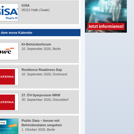
GISA
06112 Halle (Saale)
 dem move Kalender
KI-Behördenforum
10. September 2026, Berlin
Resilience Readiness Day
10. September 2026, Dortmund
27. ÖV-Symposium NRW
30. September 2026, Düsseldorf
Public Data – besser mit
Behördendaten umgehen
1. Oktober 2026, Berlin