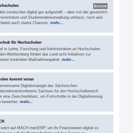
ochschulen
Bericht
en inzwischen digital gut aufgestellt – aber von der gesetzlich
dministration und Studierendenverwaltung umfasst, noch weit
n bietet auch starke Chancen.
mehr...
sschub für Hochschulen
del in Lehre, Forschung und Administration an Hochschulen
en-Württemberg fördert das Land acht Initiativen zur
it einem konkreten Maßnahmenpaket.
mehr...
chulen kommt voran
gemeinsame Digitalstrategie des Sächsischen
desrektorenkonferenz Sachsen für den Hochschulbereich
 eine Zwischenbilanz, um Fortschritte in der Digitalisierung
u bewerten.
mehr...
CH
e setzt auf MACH meinERP, um ihr Finanzwesen digital zu