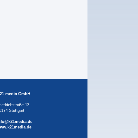
21 media GmbH
riedrichstraße 13
0174 Stuttgart
nfo@k21media.de
ww.k21media.de