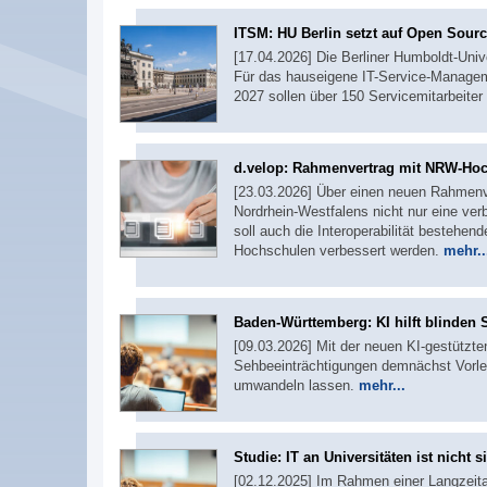
ITSM: HU Berlin setzt auf Open Sour
[17.04.2026] Die Berliner Humboldt-Univer
Für das hauseigene IT-Service-Managem
2027 sollen über 150 Servicemitarbeite
d.velop: Rahmenvertrag mit NRW-Ho
[23.03.2026] Über einen neuen Rahmenv
Nordrhein-Westfalens nicht nur eine verb
soll auch die Interoperabilität bestehe
Hochschulen verbessert werden.
mehr..
Baden-Württemberg: KI hilft blinden 
[09.03.2026] Mit der neuen KI-gestützt
Sehbeeinträchtigungen demnächst Vorle
umwandeln lassen.
mehr...
Studie: IT an Universitäten ist nicht s
[02.12.2025] Im Rahmen einer Langzeita