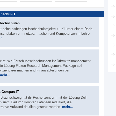
hschul-IT
 Hochschulen
lt seine bisherigen Hochschulprojekte zu KI unter einem Dach.
tenschutzkonform nutzbar machen und Kompetenzen in Lehre,
...
zeigt, wie Forschungseinrichtungen ihr Drittmittelmanagement
. Die Lösung Flexso Research Management Package soll
ollziehbarer machen und Finanzabteilungen bei
mehr...
e Campus-IT
t Braunschweig hat ihr Rechenzentrum mit der Lösung Dell
isiert. Dadurch konnten Latenzen reduziert, die
strative Aufwand deutlich gesenkt werden.
mehr...