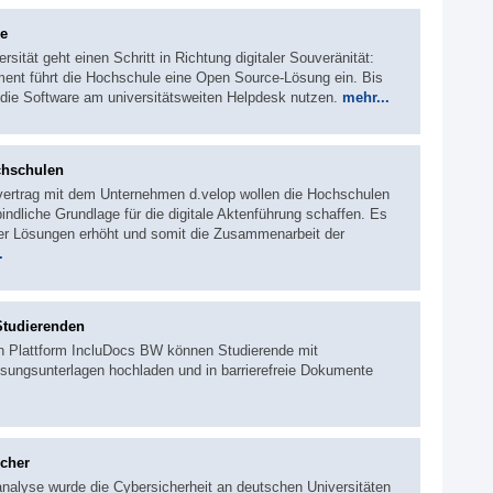
ce
sität geht einen Schritt in Richtung digitaler Souveränität:
ent führt die Hochschule eine Open Source-Lösung ein. Bis
r die Software am universitätsweiten Helpdesk nutzen.
mehr...
chschulen
ertrag mit dem Unternehmen d.velop wollen die Hochschulen
indliche Grundlage für die digitale Aktenführung schaffen. Es
nder Lösungen erhöht und somit die Zusammenarbeit der
.
Studierenden
en Plattform IncluDocs BW können Studierende mit
sungsunterlagen hochladen und in barrierefreie Dokumente
icher
nalyse wurde die Cybersicherheit an deutschen Universitäten