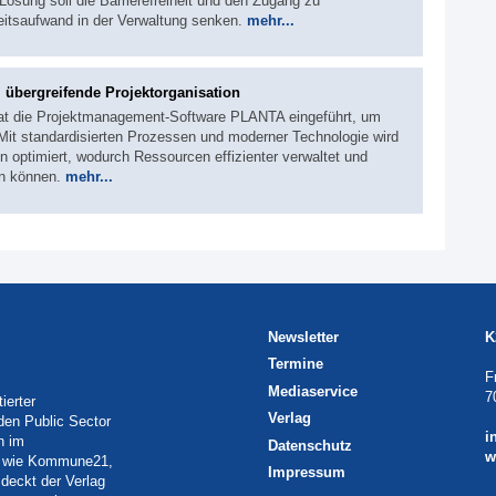
Lösung soll die Barrierefreiheit und den Zugang zu
eitsaufwand in der Verwaltung senken.
mehr...
, übergreifende Projektorganisation
 hat die Projektmanagement-Software PLANTA eingeführt, um
 Mit standardisierten Prozessen und moderner Technologie wird
 optimiert, wodurch Ressourcen effizienter verwaltet und
en können.
mehr...
Newsletter
K
Termine
F
Mediaservice
7
ierter
Verlag
 den Public Sector
i
h im
Datenschutz
w
eln wie Kommune21,
Impressum
deckt der Verlag