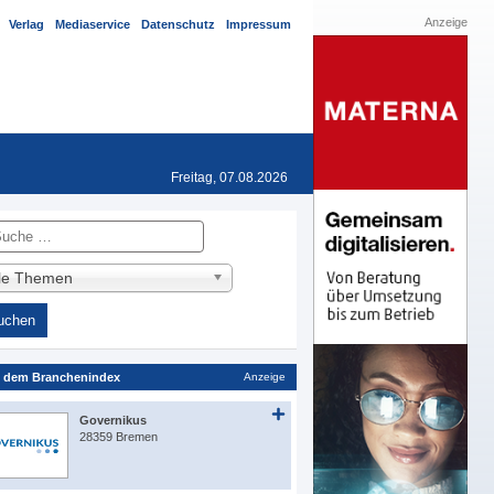
Anzeige
Verlag
Mediaservice
Datenschutz
Impressum
Freitag, 07.08.2026
he
lle Themen
 dem Branchenindex
Anzeige
Governikus
28359 Bremen