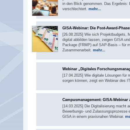
in den Blick genommen. Das Ergebnis: D
verschlechtert.
mehr...
GISA-Webinar: Die Post-Award-Phas
[26.08.2025] Wie sich Projektbudgets, M
digital abbilden lassen, zeigen GISA 
Package (FRMP) auf SAP-Basis – für me
Zusammenarbeit.
mehr...
Webinar „Digitales Forschungs­mana
[17.04.2025] Wie digitale Lösungen fü
sorgen können, zeigt ein Webinar des I
Campusmanagement: GISA-Webinar ze
[14.03.2025] Die Digitalisierung mach
Bewerbungs- und Zulassungsprozesse effi
GISA in einem praxisnahen Webinar.
me