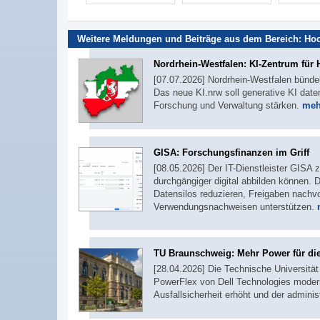
Weitere Meldungen und Beiträge aus dem Bereich:
Hoc
Nordrhein-Westfalen: KI-Zentrum für
[07.07.2026] Nordrhein-Westfalen bünde
Das neue KI.nrw soll generative KI da
Forschung und Verwaltung stärken.
mehr
GISA: Forschungsfinanzen im Griff
[08.05.2026] Der IT-Dienstleister GISA 
durchgängiger digital abbilden können
Datensilos reduzieren, Freigaben nachv
Verwendungsnachweisen unterstützen.
TU Braunschweig: Mehr Power für di
[28.04.2026] Die Technische Universitä
PowerFlex von Dell Technologies modern
Ausfallsicherheit erhöht und der admini