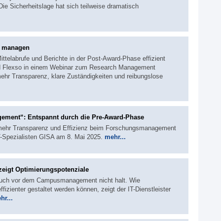
ie Sicherheitslage hat sich teilweise dramatisch
e managen
ittelabrufe und Berichte in der Post-Award-Phase effizient
und Flexso in einem Webinar zum Research Management
hr Transparenz, klare Zuständigkeiten und reibungslose
gement“: Entspannt durch die Pre-Award-Phase
r mehr Transparenz und Effizienz beim Forschungsmanagement
T-Spezialisten GISA am 8. Mai 2025.
mehr...
igt Optimierungspotenziale
t auch vor dem Campusmanagement nicht halt. Wie
zienter gestaltet werden können, zeigt der IT-Dienstleister
hr...