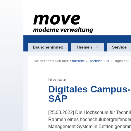
Zum
Inhalt
springen
Branchenindex
Themen
Service
Sie befinden sich hier:
Startseite
»
Hochschul-IT
»
Digitales
htw saar
Digitales Campus
SAP
[25.03.2022] Die Hochschule für Techni
Rahmen eines hochschulübergreifenden
Management-System in Betrieb genomme