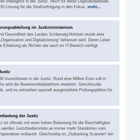
r Intelligenz in der Justiz. Noch für diese Legislaturperiode
 KI-Lösung für die Strafverfolgung in den Fokus.
mehr...
ierungsabteilung im Justizministerium
 und Gesundheit des Landes Schleswig-Holstein wurde eine
„Organisation und Digitalisierung“ befassen wird. Deren Leiter
e Erfahrung als Richter wie auch im IT-Bereich verfügt.
Justiz
 Investitionen in die Justiz: Rund eine Million Euro soll in
o wird die Beweismittelplattform erweitert, Gerichtssäle
ik, und es entstehen speziell ausgestattete Prüfungsplätze für
tlastung der Justiz
iz ist oftmals mit einer hohen Belastung für die Beschäftigten
 werden Justizbedienstete an immer mehr Standorten vom
ierakten entlastet. Gleichzeitig ist „Outtasking Scannen“ ein