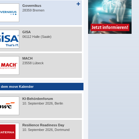
Governikus
28359 Bremen
GISA
06112 Halle (Saale)
MACH
23558 Lübeck
 dem move Kalender
KI-Behördenforum
10. September 2026, Berlin
Resilience Readiness Day
10. September 2026, Dortmund