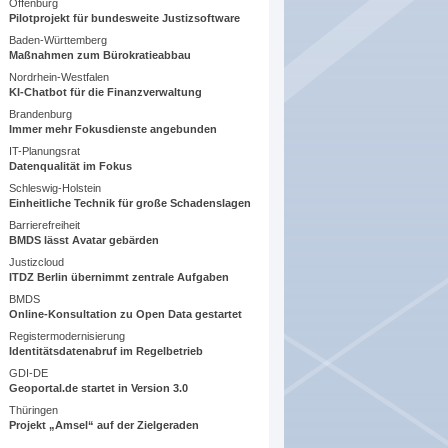
Offenburg
Pilotprojekt für bundesweite Justizsoftware
Baden-Württemberg
Maßnahmen zum Bürokratieabbau
Nordrhein-Westfalen
KI-Chatbot für die Finanzverwaltung
Brandenburg
Immer mehr Fokusdienste angebunden
IT-Planungsrat
Datenqualität im Fokus
Schleswig-Holstein
Einheitliche Technik für große Schadenslagen
Barrierefreiheit
BMDS lässt Avatar gebärden
Justizcloud
ITDZ Berlin übernimmt zentrale Aufgaben
BMDS
Online-Konsultation zu Open Data gestartet
Registermodernisierung
Identitätsdatenabruf im Regelbetrieb
GDI-DE
Geoportal.de startet in Version 3.0
Thüringen
Projekt „Amsel“ auf der Zielgeraden