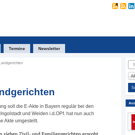
Termine
Newsletter
Suc
 Landgerichten
A
andgerichten
Aus
ung soll die E-Akte in Bayern regulär bei den
Ingolstadt und Weiden i.d.OPf. hat nun auch
e Akte umgestellt.
n sieben Zivil- und Familiengerichten erprobt.