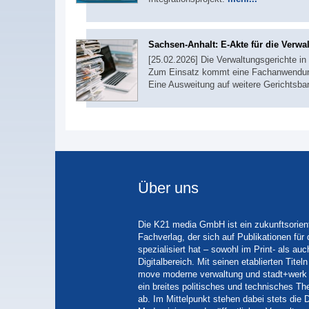
Sachsen-Anhalt: E-Akte für die Verwa
[25.02.2026] Die Verwaltungsgerichte in
Zum Einsatz kommt eine Fachanwendung 
Eine Ausweitung auf weitere Gerichtsbark
Über uns
Die K21 media GmbH ist ein zukunftsorient
Fachverlag, der sich auf Publikationen für
spezialisiert hat – sowohl im Print- als auc
Digitalbereich. Mit seinen etablierten Tit
move moderne verwaltung und stadt+werk 
ein breites politisches und technisches 
ab. Im Mittelpunkt stehen dabei stets die D