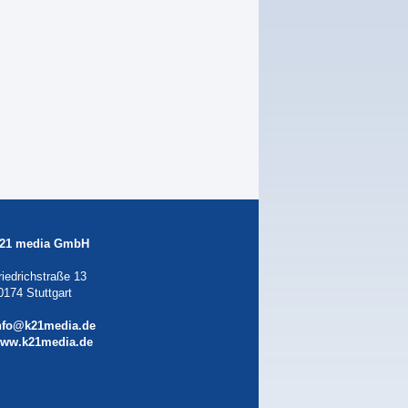
21 media GmbH
riedrichstraße 13
0174 Stuttgart
nfo@k21media.de
ww.k21media.de