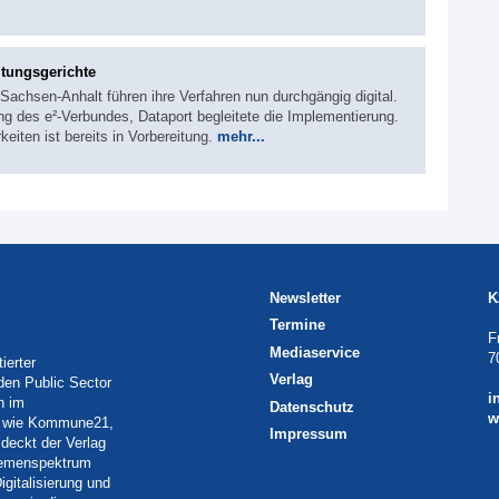
ltungsgerichte
 Sachsen-Anhalt führen ihre Verfahren nun durchgängig digital.
des e²-Verbundes, Dataport begleitete die Implementierung.
eiten ist bereits in Vorbereitung.
mehr...
Newsletter
K
Termine
F
Mediaservice
7
ierter
Verlag
 den Public Sector
i
h im
Datenschutz
w
eln wie Kommune21,
Impressum
deckt der Verlag
Themenspektrum
igitalisierung und