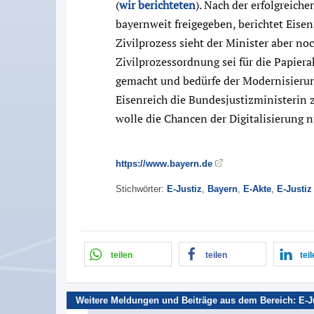
(
wir berichteten
). Nach der erfolgreich
bayernweit freigegeben, berichtet Eis
Zivilprozess sieht der Minister aber n
Zivilprozessordnung sei für die Papierak
gemacht und bedürfe der Modernisierung
Eisenreich die Bundesjustizministerin 
wolle die Chancen der Digitalisierung 
https://www.bayern.de
Stichwörter:
E-Justiz
,
Bayern
,
E-Akte
,
E-Justiz
teilen
teilen
tei
Weitere Meldungen und Beiträge aus dem Bereich:
E-J