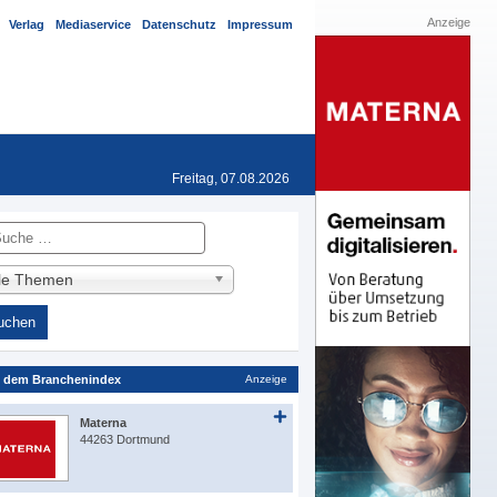
Anzeige
Verlag
Mediaservice
Datenschutz
Impressum
Freitag, 07.08.2026
he
lle Themen
 dem Branchenindex
Anzeige
Materna
44263 Dortmund