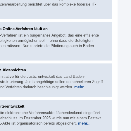
atenverarbeitung berichtet über das komplexe föderale IT-
 Online-Verfahren läuft an
e-Verfahren ist ein bürgernahes Angebot, das eine effiziente
itigkeiten ermöglichen soll – ohne dass die Beteiligten
nen müssen. Nun startete die Pilotierung auch in Baden-
m Aktensichten
sinitiative für die Justiz entwickelt das Land Baden-
rukturierung. Justizangehörige sollen so schnelleren Zugriff
 und Verfahren dadurch beschleunigt werden.
mehr...
iterentwickelt
die elektronische Verfahrensakte flächendeckend eingeführt.
ektabschluss im Dezember 2025 wurde nun mit einem Festakt
-Akte ist organisatorisch bereits abgesichert.
mehr...