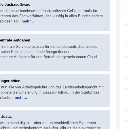
te Justizsoftware
ist die neue bundesweite Justizsoftware GeFa erstmals im
 testen das Fachverfahren, das künftig in allen Bundesländern
ablösen soll.
mehr...
zentrale Aufgaben
 zentrale Serviceprozesse für die bundesweite Justizcloud.
r seine Rolle in einem länderübergreifenden
übernimmt Aufgaben für den Betrieb der gemeinsamen Cloud-
itsgerichten
nun alle vier Arbeitsgerichte und das Landesarbeitsgericht mit
bildete die Umstellung in Dessau-Roßlau. In der Startphase
r laufen.
mehr...
 Justiz
 weitgehend digital – aber mit unterschiedlichen Systemen.
hfrei und rechtskonform ablaufen, gibt es die elektronische