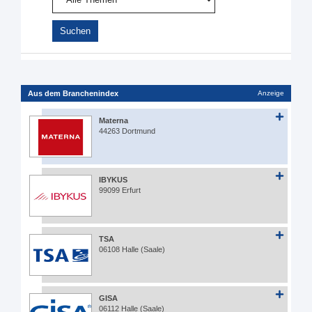
Aus dem Branchenindex
Anzeige
Materna
44263 Dortmund
IBYKUS
99099 Erfurt
TSA
06108 Halle (Saale)
GISA
06112 Halle (Saale)