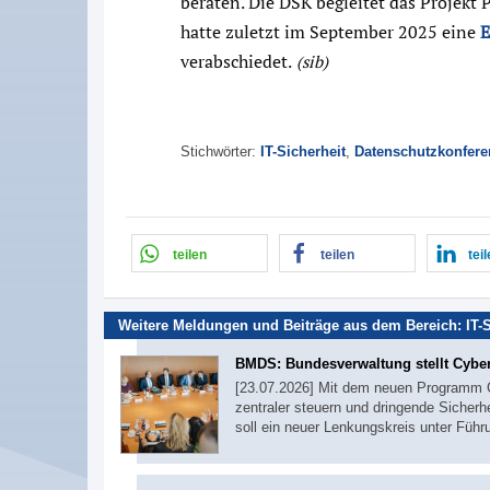
beraten. Die DSK begleitet das Projekt 
hatte zuletzt im September 2025 eine
E
verabschiedet.
(sib)
Stichwörter:
IT-Sicherheit
,
Datenschutzkonfere
teilen
teilen
tei
Weitere Meldungen und Beiträge aus dem Bereich:
IT-
BMDS: Bundesverwaltung stellt Cyber
[23.07.2026] Mit dem neuen Programm C
zentraler steuern und dringende Siche
soll ein neuer Lenkungskreis unter Führ