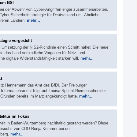
dem BSI
 bei der Abwehr von Cyber-Angriffen enger zusammenarbeiten.
Cyber-Sicherheitsstrategie für Deutschland um. Ähnliche
hreren Ländern.
mehr...
tegie vorgestellt
Umsetzung der NIS2-Richtlinie einen Schritt näher. Die neue
wie das Land verbindliche Vorgaben für Netz- und
ne digitale Widerstandsfähigkeit stärken will.
mehr...
zt
itz Hennemann das Amt des BfDI. Der Freiburger
Informationsrecht folgt auf Louisa Specht-Riemenschneider,
 Gründen bereits im März angekündigt hatte.
mehr...
tektur im Fokus
heit in Baden-Württemberg nachhaltig gestärkt werden? Diese
tsbesuchs von CDO Ronja Kemmer bei der
mberg.
mehr...