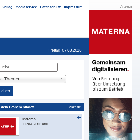
Anzeige
Verlag
Mediaservice
Datenschutz
Impressum
Freitag, 07.08.2026
he
lle Themen
 dem Branchenindex
Anzeige
Materna
44263 Dortmund