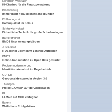
Nordrhein-Westfalen
KI-Chatbot für die Finanzverwaltung
Brandenburg
Immer mehr Fokusdienste angebunden
IT-Planungsrat
Datenqualität im Fokus
Schleswig-Holstein
Einheitliche Technik für große Schadenslagen
Barrierefreiheit
BMDS lässt Avatar gebärden
Justizcloud
ITDZ Berlin übernimmt zentrale Aufgaben
BMDS
Online-Konsultation zu Open Data gestartet
Registermodernisierung
Identitätsdatenabruf im Regelbetrieb
GDI-DE
Geoportal.de startet in Version 3.0
Thüringen
Projekt „Amsel“ auf der Zielgeraden
KI
LLMoin auf MDD verfügbar
Bayern
Weiß-blaue Erfolgsbilanz