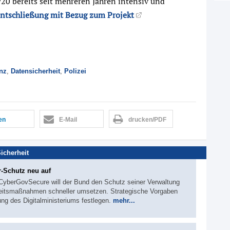
P20 bereits seit mehreren Jahren intensiv und
ntschließung mit Bezug zum Projekt
nz
,
Datensicherheit
,
Polizei
len
E-Mail
drucken/PDF
Sicherheit
-Schutz neu auf
yberGovSecure will der Bund den Schutz seiner Verwaltung
rheitsmaßnahmen schneller umsetzen. Strategische Vorgaben
ung des Digitalministeriums festlegen.
mehr...