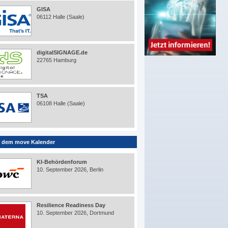
GISA
06112 Halle (Saale)
digitalSIGNAGE.de
22765 Hamburg
TSA
06108 Halle (Saale)
 dem move Kalender
KI-Behördenforum
10. September 2026, Berlin
Resilience Readiness Day
10. September 2026, Dortmund