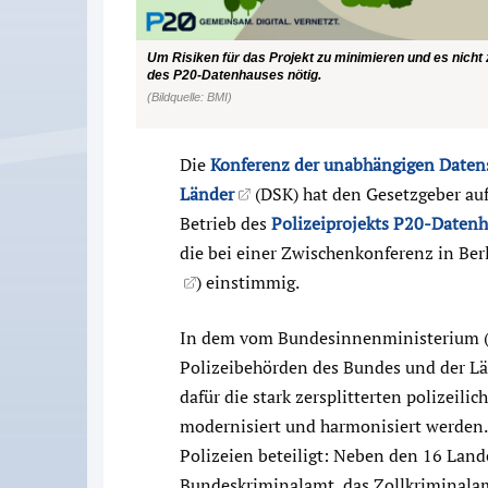
Um Risiken für das Projekt zu minimieren und es nicht
des P20-Datenhauses nötig.
(Bildquelle: BMI)
Die
Konferenz der unabhängigen Daten
Länder
(DSK) hat den Gesetzgeber auf
Betrieb des
Polizeiprojekts P20-Daten
die bei einer Zwischenkonferenz in Berl
) einstimmig.
In dem vom Bundesinnenministerium (BM
Polizeibehörden des Bundes und der Länd
dafür die stark zersplitterten polizei
modernisiert und harmonisiert werden
Polizeien beteiligt: Neben den 16 Lan
Bundeskriminalamt, das Zollkriminala