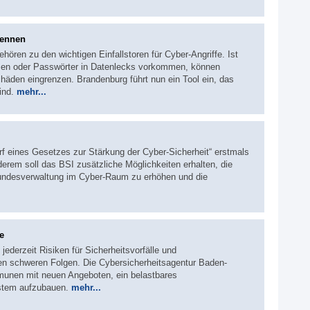
kennen
hören zu den wichtigen Einfallstoren für Cyber-Angriffe. Ist
ssen oder Passwörter in Datenlecks vorkommen, können
äden eingrenzen. Brandenburg führt nun ein Tool ein, das
sind.
mehr...
rf eines Gesetzes zur Stärkung der Cyber-Sicherheit“ erstmals
erem soll das BSI zusätzliche Möglichkeiten erhalten, die
Bundesverwaltung im Cyber-Raum zu erhöhen und die
e
ederzeit Risiken für Sicherheitsvorfälle und
en schweren Folgen. Die Cybersicherheitsagentur Baden-
unen mit neuen Angeboten, ein belastbares
stem aufzubauen.
mehr...