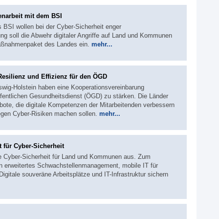
narbeit mit dem BSI
 BSI wollen bei der Cyber-Sicherheit enger
g soll die Abwehr digitaler Angriffe auf Land und Kommunen
 Maßnahmenpaket des Landes ein.
mehr...
esilienz und Effizienz für den ÖGD
swig-Holstein haben eine Kooperationsvereinbarung
ffentlichen Gesundheitsdienst (ÖGD) zu stärken. Die Länder
ote, die digitale Kompetenzen der Mitarbeitenden verbessern
gegen Cyber-Risiken machen sollen.
mehr...
für Cyber-Sicherheit
die Cyber-Sicherheit für Land und Kommunen aus. Zum
n erweitertes Schwachstellenmanagement, mobile IT für
igitale souveräne Arbeitsplätze und IT-Infrastruktur sichern