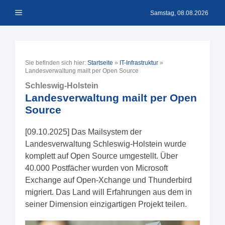
Zum
Menü
Inhalt
Samstag, 08.08.2026
springen
Sie befinden sich hier:
Startseite
»
IT-Infrastruktur
»
Landesverwaltung mailt per Open Source
Schleswig-Holstein
Landesverwaltung mailt per Open
Source
[09.10.2025] Das Mailsystem der
Landesverwaltung Schleswig-Holstein wurde
komplett auf Open Source umgestellt. Über
40.000 Postfächer wurden von Microsoft
Exchange auf Open-Xchange und Thunderbird
migriert. Das Land will Erfahrungen aus dem in
seiner Dimension einzigartigen Projekt teilen.