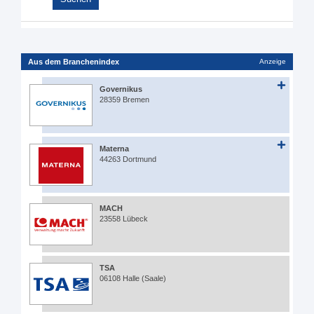
Aus dem Branchenindex
Anzeige
Governikus
28359 Bremen
Materna
44263 Dortmund
MACH
23558 Lübeck
TSA
06108 Halle (Saale)