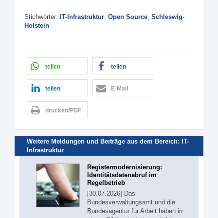
Stichwörter:
IT-Infrastruktur
,
Open Source
,
Schleswig-
Holstein
teilen
teilen
teilen
E-Mail
drucken/PDF
Weitere Meldungen und Beiträge aus dem Bereich:
IT-
Infrastruktur
Registermodernisierung:
Identitätsdatenabruf im
Regelbetrieb
[30.07.2026] Das
Bundesverwaltungsamt und die
Bundesagentur für Arbeit haben in