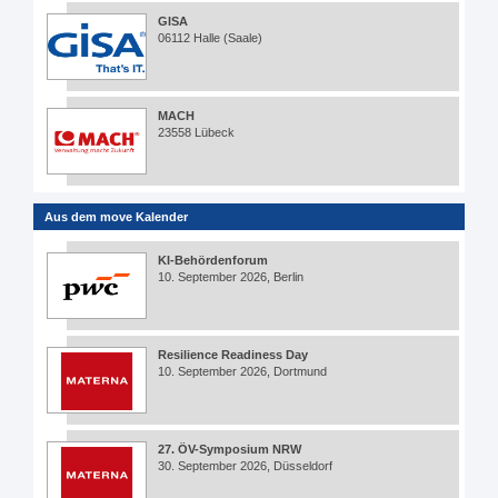
GISA
06112 Halle (Saale)
MACH
23558 Lübeck
Aus dem move Kalender
KI-Behördenforum
10. September 2026, Berlin
Resilience Readiness Day
10. September 2026, Dortmund
27. ÖV-Symposium NRW
30. September 2026, Düsseldorf