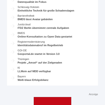
Datenqualität im Fokus
Schleswig-Holstein
Einheitliche Technik für große Schadenslagen
Barrierefreiheit
BMDS lässt Avatar gebärden
Justizcloud
ITDZ Berlin übernimmt zentrale Aufgaben
BMDS
Online-Konsultation zu Open Data gestartet
Registermodernisierung
Identitätsdatenabruf im Regelbetrieb
GDI-DE
Geoportal.de startet in Version 3.0
Thüringen
Projekt „Amsel“ auf der Zielgeraden
KI
LLMoin auf MDD verfügbar
Bayern
Weiß-blaue Erfolgsbilanz
Anzeige