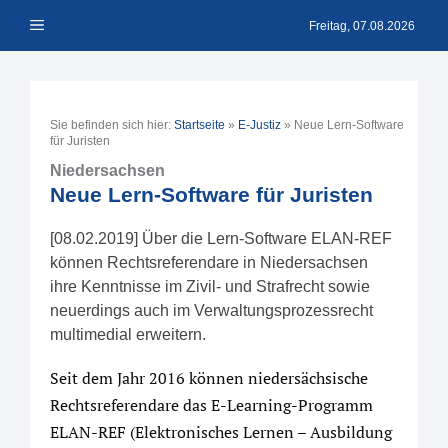
Zum
Menü
Inhalt
Freitag, 07.08.2026
springen
Sie befinden sich hier:
Startseite
»
E-Justiz
»
Neue Lern-Software
für Juristen
Niedersachsen
Neue Lern-Software für Juristen
[08.02.2019] Über die Lern-Software ELAN-REF
können Rechtsreferendare in Niedersachsen
ihre Kenntnisse im Zivil- und Strafrecht sowie
neuerdings auch im Verwaltungsprozessrecht
multimedial erweitern.
Seit dem Jahr 2016 können niedersächsische
Rechtsreferendare das E-Learning-Programm
ELAN-REF (Elektronisches Lernen – Ausbildung