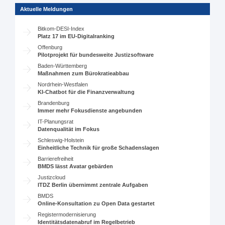
Aktuelle Meldungen
Bitkom-DESI-Index
Platz 17 im EU-Digitalranking
Offenburg
Pilotprojekt für bundesweite Justizsoftware
Baden-Württemberg
Maßnahmen zum Bürokratieabbau
Nordrhein-Westfalen
KI-Chatbot für die Finanzverwaltung
Brandenburg
Immer mehr Fokusdienste angebunden
IT-Planungsrat
Datenqualität im Fokus
Schleswig-Holstein
Einheitliche Technik für große Schadenslagen
Barrierefreiheit
BMDS lässt Avatar gebärden
Justizcloud
ITDZ Berlin übernimmt zentrale Aufgaben
BMDS
Online-Konsultation zu Open Data gestartet
Registermodernisierung
Identitätsdatenabruf im Regelbetrieb