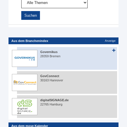
Aus dem Branchenindex
Anzeige
Governikus
28359 Bremen
GovConnect
30163 Hannover
digitalSIGNAGE.de
22765 Hamburg
Aus dem move Kalender