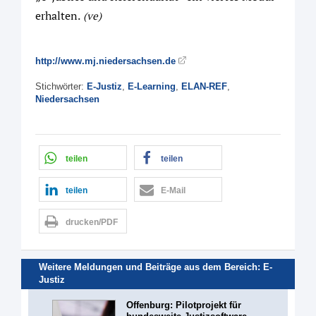
erhalten.
(ve)
http://www.mj.niedersachsen.de
Stichwörter:
E-Justiz
,
E-Learning
,
ELAN-REF
,
Niedersachsen
teilen
teilen
teilen
E-Mail
drucken/PDF
Weitere Meldungen und Beiträge aus dem Bereich:
E-
Justiz
Offenburg: Pilotprojekt für