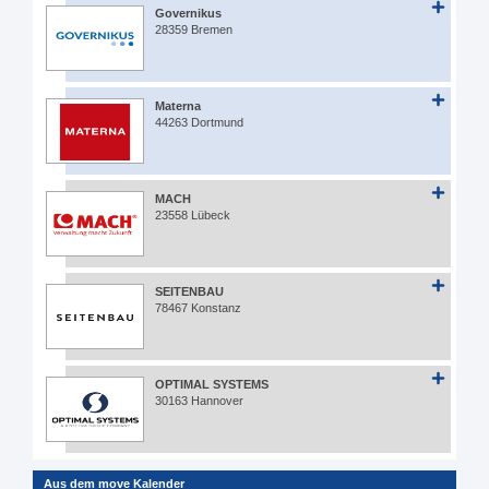
Governikus
28359 Bremen
Materna
44263 Dortmund
MACH
23558 Lübeck
SEITENBAU
78467 Konstanz
OPTIMAL SYSTEMS
30163 Hannover
Aus dem move Kalender