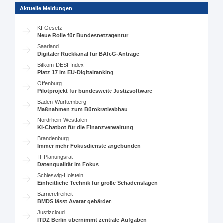
Aktuelle Meldungen
KI-Gesetz
Neue Rolle für Bundesnetzagentur
Saarland
Digitaler Rückkanal für BAföG-Anträge
Bitkom-DESI-Index
Platz 17 im EU-Digitalranking
Offenburg
Pilotprojekt für bundesweite Justizsoftware
Baden-Württemberg
Maßnahmen zum Bürokratieabbau
Nordrhein-Westfalen
KI-Chatbot für die Finanzverwaltung
Brandenburg
Immer mehr Fokusdienste angebunden
IT-Planungsrat
Datenqualität im Fokus
Schleswig-Holstein
Einheitliche Technik für große Schadenslagen
Barrierefreiheit
BMDS lässt Avatar gebärden
Justizcloud
ITDZ Berlin übernimmt zentrale Aufgaben