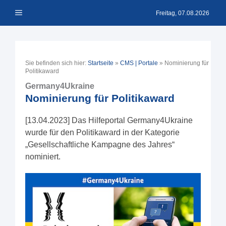
Zum
Menü
Inhalt
Freitag, 07.08.2026
springen
Sie befinden sich hier:
Startseite
»
CMS | Portale
»
Nominierung für
Politikaward
Germany4Ukraine
Nominierung für Politikaward
[13.04.2023] Das Hilfeportal Germany4Ukraine
wurde für den Politikaward in der Kategorie
„Gesellschaftliche Kampagne des Jahres“
nominiert.