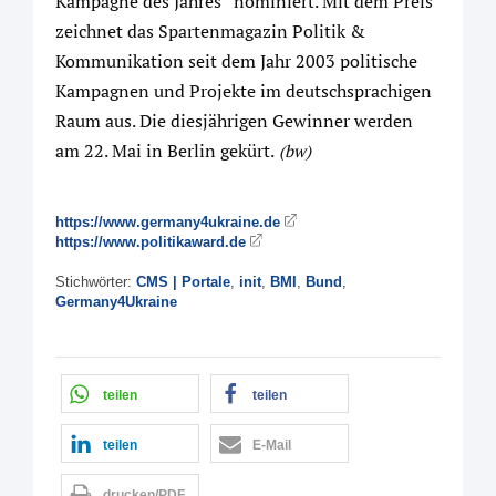
Kampagne des Jahres“ nominiert. Mit dem Preis
zeichnet das Spartenmagazin Politik &
Kommunikation seit dem Jahr 2003 politische
Kampagnen und Projekte im deutschsprachigen
Raum aus. Die diesjährigen Gewinner werden
am 22. Mai in Berlin gekürt.
(bw)
https://www.germany4ukraine.de
https://www.politikaward.de
Stichwörter:
CMS | Portale
,
init
,
BMI
,
Bund
,
Germany4Ukraine
teilen
teilen
teilen
E-Mail
drucken/PDF