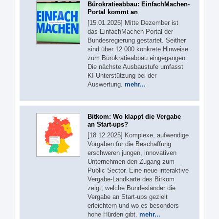
Bürokratieabbau: EinfachMachen-
Portal kommt an
[15.01.2026] Mitte Dezember ist
das EinfachMachen-Portal der
Bundesregierung gestartet. Seither
sind über 12.000 konkrete Hinweise
zum Bürokratieabbau eingegangen.
Die nächste Ausbaustufe umfasst
KI-Unterstützung bei der
Auswertung.
mehr...
Bitkom: Wo klappt die Vergabe
an Start-ups?
[18.12.2025] Komplexe, aufwendige
Vorgaben für die Beschaffung
erschweren jungen, innovativen
Unternehmen den Zugang zum
Public Sector. Eine neue interaktive
Vergabe-Landkarte des Bitkom
zeigt, welche Bundesländer die
Vergabe an Start-ups gezielt
erleichtern und wo es besonders
hohe Hürden gibt.
mehr...