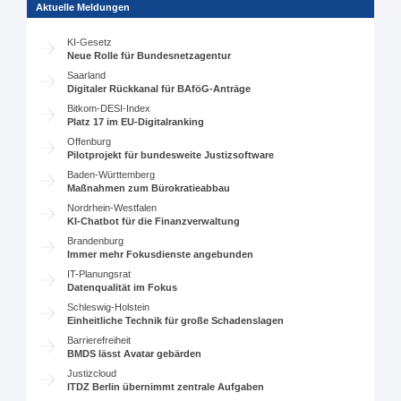
Aktuelle Meldungen
KI-Gesetz
Neue Rolle für Bundesnetzagentur
Saarland
Digitaler Rückkanal für BAföG-Anträge
Bitkom-DESI-Index
Platz 17 im EU-Digitalranking
Offenburg
Pilotprojekt für bundesweite Justizsoftware
Baden-Württemberg
Maßnahmen zum Bürokratieabbau
Nordrhein-Westfalen
KI-Chatbot für die Finanzverwaltung
Brandenburg
Immer mehr Fokusdienste angebunden
IT-Planungsrat
Datenqualität im Fokus
Schleswig-Holstein
Einheitliche Technik für große Schadenslagen
Barrierefreiheit
BMDS lässt Avatar gebärden
Justizcloud
ITDZ Berlin übernimmt zentrale Aufgaben