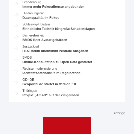
Brandenburg
Immer mehr Fokusdienste angebunden
IT-Planungsrat
Datenqualität im Fokus
Schleswig-Holstein
Einheitliche Technik für große Schadenslagen
Barrierefreiheit
BMDS lässt Avatar gebärden
Justizcloud
ITDZ Berlin übernimmt zentrale Aufgaben
BMDS
Online-Konsultation zu Open Data gestartet
Registermodernisierung
Identitätsdatenabruf im Regelbetrieb
GDI-DE
Geoportal.de startet in Version 3.0
Thüringen
Projekt „Amsel“ auf der Zielgeraden
Anzeige