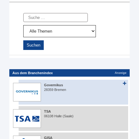
Suche
Aus dem Branchenindex
Anzeige
Governikus
28359 Bremen
TSA
06108 Halle (Saale)
GISA