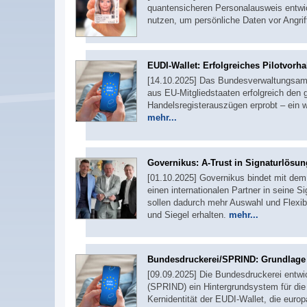
quantensicheren Personalausweis entwic
nutzen, um persönliche Daten vor Angr
EUDI-Wallet: Erfolgreiches Pilotvorh
[14.10.2025] Das Bundesverwaltungsam
aus EU-Mitgliedstaaten erfolgreich den 
Handelsregisterauszügen erprobt – ein w
mehr...
Governikus: A-Trust in Signaturlösung
[01.10.2025] Governikus bindet mit dem 
einen internationalen Partner in seine 
sollen dadurch mehr Auswahl und Flexibil
und Siegel erhalten.
mehr...
Bundesdruckerei/SPRIND: Grundlage 
[09.09.2025] Die Bundesdruckerei entwi
(SPRIND) ein Hintergrundsystem für die P
Kernidentität der EUDI-Wallet, die euro