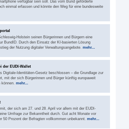
martphone verfügbar sein soll. Das vom Bund geförderte
noch einmal erfassen und könnte den Weg für eine bundesweite
portal
 Schleswig-Holstein seinen Bürgerinnen und Bürgern eine
 zur BundID. Durch den Einsatz der KI-basierten Lösung
nstieg der Nutzung digitaler Verwaltungsangebote.
mehr...
bei der EUDI-Wallet
s Digitale-Identitäten-Gesetz beschlossen – die Grundlage zur
, mit der sich Bürgerinnen und Bürger künftig europaweit
n können.
mehr...
t
t, der sich am 27. und 28. April vor allem mit der EUDI-
 eine Umfrage zur Bekanntheit durch. Gut acht Monate vor
über 50 Prozent der Befragten vollkommen unbekannt.
mehr...