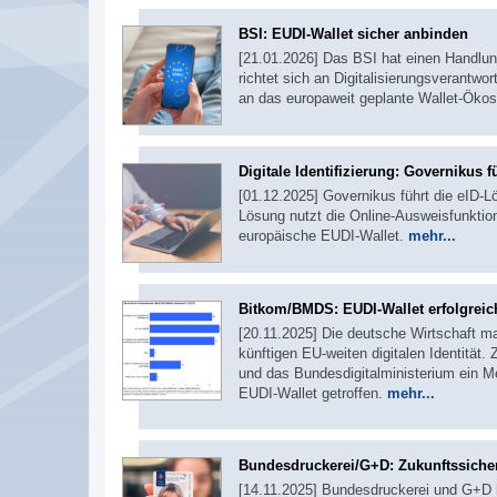
BSI: EUDI-Wallet sicher anbinden
[21.01.2026] Das BSI hat einen Handlung
richtet sich an Digitalisierungsverantwo
an das europaweit geplante Wallet-Ökos
Digitale Identifizierung: Governikus f
[01.12.2025] Governikus führt die eID-Lö
Lösung nutzt die Online-Ausweisfunktio
europäische EUDI-Wallet.
mehr...
Bitkom/BMDS: EUDI-Wallet erfolgreic
[20.11.2025] Die deutsche Wirtschaft m
künftigen EU-weiten digitalen Identitä
und das Bundesdigitalministerium ein M
EUDI-Wallet getroffen.
mehr...
Bundesdruckerei/G+D: Zukunftssichere
[14.11.2025] Bundesdruckerei und G+D