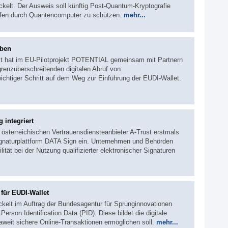
kelt. Der Ausweis soll künftig Post-Quantum-Kryptografie
iffen durch Quantencomputer zu schützen.
mehr...
aben
t hat im EU-Pilotprojekt POTENTIAL gemeinsam mit Partnern
grenzüberschreitenden digitalen Abruf von
ichtiger Schritt auf dem Weg zur Einführung der EUDI-Wallet.
 integriert
österreichischen Vertrauensdiensteanbieter A-Trust erstmals
Signaturplattform DATA Sign ein. Unternehmen und Behörden
ität bei der Nutzung qualifizierter elektronischer Signaturen
für EUDI-Wallet
ckelt im Auftrag der Bundesagentur für Sprunginnovationen
erson Identification Data (PID). Diese bildet die digitale
paweit sichere Online-Transaktionen ermöglichen soll.
mehr...