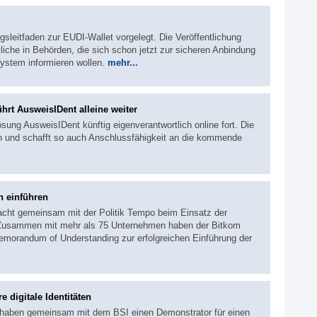
sleitfaden zur EUDI-Wallet vorgelegt. Die Veröffentlichung
rtliche in Behörden, die sich schon jetzt zur sicheren Anbindung
ystem informieren wollen.
mehr...
ührt AusweisIDent alleine weiter
sung AusweisIDent künftig eigenverantwortlich online fort. Die
n und schafft so auch Anschlussfähigkeit an die kommende
h einführen
acht gemeinsam mit der Politik Tempo beim Einsatz der
t. Zusammen mit mehr als 75 Unternehmen haben der Bitkom
emorandum of Understanding zur erfolgreichen Einführung der
 digitale Identitäten
 haben gemeinsam mit dem BSI einen Demonstrator für einen