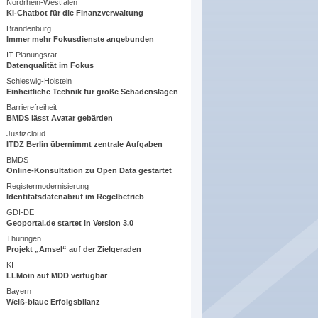
Nordrhein-Westfalen
KI-Chatbot für die Finanzverwaltung
Brandenburg
Immer mehr Fokusdienste angebunden
IT-Planungsrat
Datenqualität im Fokus
Schleswig-Holstein
Einheitliche Technik für große Schadenslagen
Barrierefreiheit
BMDS lässt Avatar gebärden
Justizcloud
ITDZ Berlin übernimmt zentrale Aufgaben
BMDS
Online-Konsultation zu Open Data gestartet
Registermodernisierung
Identitätsdatenabruf im Regelbetrieb
GDI-DE
Geoportal.de startet in Version 3.0
Thüringen
Projekt „Amsel“ auf der Zielgeraden
KI
LLMoin auf MDD verfügbar
Bayern
Weiß-blaue Erfolgsbilanz