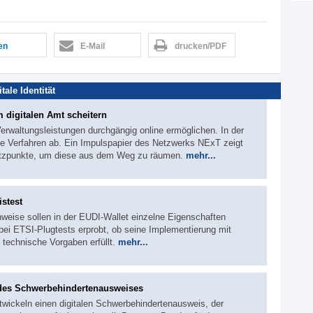
len
E-Mail
drucken/PDF
itale Identität
m digitalen Amt scheitern
 Verwaltungsleistungen durchgängig online ermöglichen. In der
ie Verfahren ab. Ein Impulspapier des Netzwerks NExT zeigt
atzpunkte, um diese aus dem Weg zu räumen.
mehr...
stest
hweise sollen in der EUDI-Wallet einzelne Eigenschaften
ei ETSI-Plugtests erprobt, ob seine Implementierung mit
echnische Vorgaben erfüllt.
mehr...
 des Schwerbehindertenausweises
wickeln einen digitalen Schwerbehindertenausweis, der