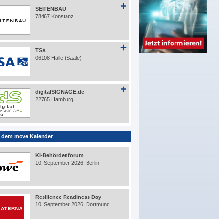
SEITENBAU
78467 Konstanz
TSA
06108 Halle (Saale)
digitalSIGNAGE.de
22765 Hamburg
 dem move Kalender
KI-Behördenforum
10. September 2026, Berlin
Resilience Readiness Day
10. September 2026, Dortmund