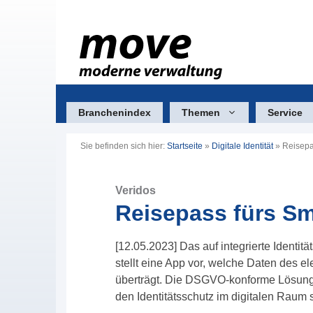
Zum
Inhalt
springen
Branchenindex
Themen
Service
Sie befinden sich hier:
Startseite
»
Digitale Identität
»
Reisepa
Veridos
Reisepass fürs S
[12.05.2023] Das auf integrierte Identi
stellt eine App vor, welche Daten des 
überträgt. Die DSGVO-konforme Lösung 
den Identitätsschutz im digitalen Raum 