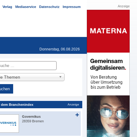
Anzeige
Verlag
Mediaservice
Datenschutz
Impressum
Donnerstag, 06.08.2026
he
lle Themen
 dem Branchenindex
Anzeige
Governikus
28359 Bremen