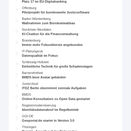
Platz 17 im EU-Digitalranking
Offenburg
Pilotprojekt für bundesweite Justizsoftware
Baden-Württemberg
Maßnahmen zum Bürokratieabbau
Nordrhein-Westfalen
KI-Chatbot für die Finanzverwaltung
Brandenburg
Immer mehr Fokusdienste angebunden
IT-Planungsrat
Datenqualität im Fokus
Schleswig-Holstein
Einheitliche Technik für große Schadenslagen
Barrierefreiheit
BMDS lässt Avatar gebärden
Justizcloud
ITDZ Berlin übernimmt zentrale Aufgaben
BMDS
Online-Konsultation zu Open Data gestartet
Registermodernisierung
Identitätsdatenabruf im Regelbetrieb
GDI-DE
Geoportal.de startet in Version 3.0
Thüringen