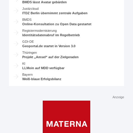
BMDS lässt Avatar gebärden
Justizcloud
ITDZ Berlin übernimmt zentrale Aufgaben
BMDS
Online-Konsultation zu Open Data gestartet
Registermodernisierung
Identitätsdatenabruf im Regelbetrieb
GDI-DE
Geoportal.de startet in Version 3.0
Thüringen
Projekt „Amsel“ auf der Zielgeraden
KI
LLMoin auf MDD verfügbar
Bayern
Weiß-blaue Erfolgsbilanz
Anzeige