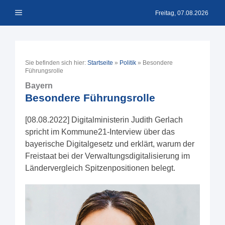
Zum
Menü
Inhalt
Freitag, 07.08.2026
springen
Sie befinden sich hier:
Startseite
»
Politik
»
Besondere
Führungsrolle
Bayern
Besondere Führungsrolle
[08.08.2022] Digitalministerin Judith Gerlach
spricht im Kommune21-Interview über das
bayerische Digitalgesetz und erklärt, warum der
Freistaat bei der Verwaltungsdigitalisierung im
Ländervergleich Spitzenpositionen belegt.