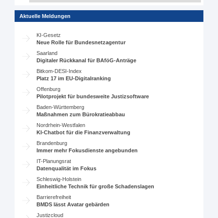
Aktuelle Meldungen
KI-Gesetz
Neue Rolle für Bundesnetzagentur
Saarland
Digitaler Rückkanal für BAföG-Anträge
Bitkom-DESI-Index
Platz 17 im EU-Digitalranking
Offenburg
Pilotprojekt für bundesweite Justizsoftware
Baden-Württemberg
Maßnahmen zum Bürokratieabbau
Nordrhein-Westfalen
KI-Chatbot für die Finanzverwaltung
Brandenburg
Immer mehr Fokusdienste angebunden
IT-Planungsrat
Datenqualität im Fokus
Schleswig-Holstein
Einheitliche Technik für große Schadenslagen
Barrierefreiheit
BMDS lässt Avatar gebärden
Justizcloud