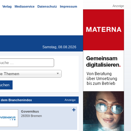
Anzeige
Verlag
Mediaservice
Datenschutz
Impressum
Samstag, 08.08.2026
he
lle Themen
 dem Branchenindex
Anzeige
Governikus
28359 Bremen