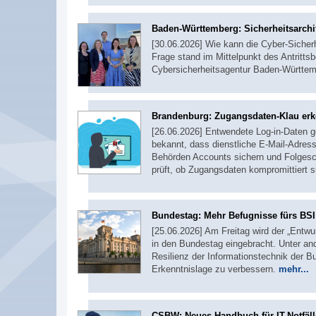
Baden-Württemberg: Sicherheitsarchi
[30.06.2026] Wie kann die Cyber-Sicher
Frage stand im Mittelpunkt des Antrit
Cybersicherheitsagentur Baden-Württe
Brandenburg: Zugangsdaten-Klau er
[26.06.2026] Entwendete Log-in-Daten ge
bekannt, dass dienstliche E-Mail-Adre
Behörden Accounts sichern und Folgesch
prüft, ob Zugangsdaten kompromittiert 
Bundestag: Mehr Befugnisse fürs BSI
[25.06.2026] Am Freitag wird der „Entwu
in den Bundestag eingebracht. Unter and
Resilienz der Informationstechnik der 
Erkenntnislage zu verbessern.
mehr...
CSBW: Neues Handbuch für IT-Notfäll