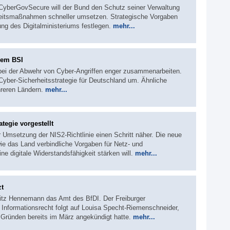
yberGovSecure will der Bund den Schutz seiner Verwaltung
rheitsmaßnahmen schneller umsetzen. Strategische Vorgaben
ung des Digitalministeriums festlegen.
mehr...
dem BSI
 bei der Abwehr von Cyber-Angriffen enger zusammenarbeiten.
Cyber-Sicherheitsstrategie für Deutschland um. Ähnliche
hreren Ländern.
mehr...
tegie vorgestellt
Umsetzung der NIS2-Richtlinie einen Schritt näher. Die neue
wie das Land verbindliche Vorgaben für Netz- und
ne digitale Widerstandsfähigkeit stärken will.
mehr...
zt
itz Hennemann das Amt des BfDI. Der Freiburger
Informationsrecht folgt auf Louisa Specht-Riemenschneider,
 Gründen bereits im März angekündigt hatte.
mehr...