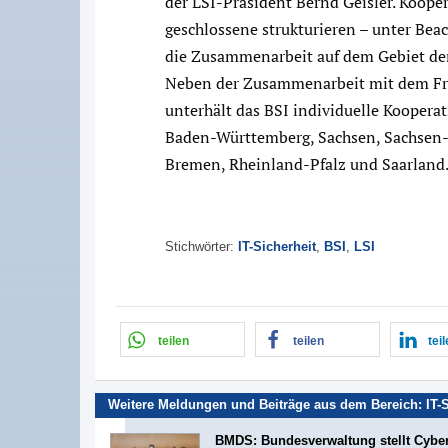
der LSI-Präsident Bernd Geisler. Koop
geschlossene strukturieren – unter Bea
die Zusammenarbeit auf dem Gebiet der
Neben der Zusammenarbeit mit dem Frei
unterhält das BSI individuelle Kooper
Baden-Württemberg, Sachsen, Sachsen-
Bremen, Rheinland-Pfalz und Saarland
Stichwörter:
IT-Sicherheit
,
BSI
,
LSI
teilen
teilen
tei
Weitere Meldungen und Beiträge aus dem Bereich:
IT-
BMDS: Bundesverwaltung stellt Cyber