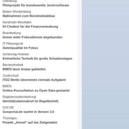
Offenburg
Pilotprojekt für bundesweite Justizsoftware
Baden-Württemberg
Maßnahmen zum Bürokratieabbau
Nordrhein-Westfalen
KI-Chatbot für die Finanzverwaltung
Brandenburg
Immer mehr Fokusdienste angebunden
IT-Planungsrat
Datenqualität im Fokus
Schleswig-Holstein
Einheitliche Technik für große Schadenslagen
Barrierefreiheit
BMDS lässt Avatar gebärden
Justizcloud
ITDZ Berlin übernimmt zentrale Aufgaben
BMDS
Online-Konsultation zu Open Data gestartet
Registermodernisierung
Identitätsdatenabruf im Regelbetrieb
GDI-DE
Geoportal.de startet in Version 3.0
Thüringen
Projekt „Amsel“ auf der Zielgeraden