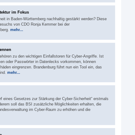
tektur im Fokus
heit in Baden-Württemberg nachhaltig gestärkt werden? Diese
tsbesuchs von CDO Ronja Kemmer bei der
mberg.
mehr...
kennen
hören zu den wichtigen Einfallstoren für Cyber-Angriffe. Ist
ssen oder Passwörter in Datenlecks vorkommen, können
äden eingrenzen. Brandenburg führt nun ein Tool ein, das
sind.
mehr...
rf eines Gesetzes zur Stärkung der Cyber-Sicherheit“ erstmals
erem soll das BSI zusätzliche Möglichkeiten erhalten, die
Bundesverwaltung im Cyber-Raum zu erhöhen und die
e