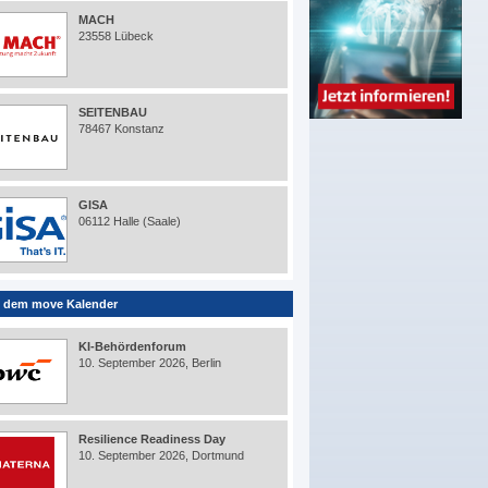
MACH
23558 Lübeck
SEITENBAU
78467 Konstanz
GISA
06112 Halle (Saale)
 dem move Kalender
KI-Behördenforum
10. September 2026, Berlin
Resilience Readiness Day
10. September 2026, Dortmund