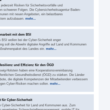
ederzeit Risiken für Sicherheitsvorfälle und
en schweren Folgen. Die Cybersicherheitsagentur Baden-
unen mit neuen Angeboten, ein belastbares
stem aufzubauen.
mehr...
narbeit mit dem BSI
 BSI wollen bei der Cyber-Sicherheit enger
g soll die Abwehr digitaler Angriffe auf Land und Kommunen
 Maßnahmenpaket des Landes ein.
mehr...
esilienz und Effizienz für den ÖGD
swig-Holstein haben eine Kooperationsvereinbarung
ffentlichen Gesundheitsdienst (ÖGD) zu stärken. Die Länder
ote, die digitale Kompetenzen der Mitarbeitenden verbessern
gegen Cyber-Risiken machen sollen.
mehr...
für Cyber-Sicherheit
die Cyber-Sicherheit für Land und Kommunen aus. Zum
n erweitertes Schwachstellenmanagement, mobile IT für