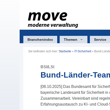
Zum
Inhalt
springen
Branchenindex
Themen
Service
Sie befinden sich hier:
Startseite
»
IT-Sicherheit
»
Bund-Lände
BSI/LSI
Bund-Länder-Team
[08.10.2025] Das Bundesamt für Sicherhe
bayerische Landesamt für Sicherheit in d
Zusammenarbeit. Vereinbart sind regelm
Erfahrungsaustausch zu KI- und Cloud-S