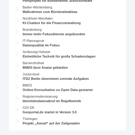
Pilotprojekt für bundesweite Justizsoftware
Baden-Württemberg
Maßnahmen zum Bürokratieabbau
Nordrhein-Westfalen
KI-Chatbot für die Finanzverwaltung
Brandenburg
Immer mehr Fokusdienste angebunden
IT-Planungsrat
Datenqualität im Fokus
Schleswig-Holstein
Einheitliche Technik für große Schadenslagen
Barrierefreiheit
BMDS lässt Avatar gebärden
Justizcloud
ITDZ Berlin übernimmt zentrale Aufgaben
BMDS
Online-Konsultation zu Open Data gestartet
Registermodernisierung
Identitätsdatenabruf im Regelbetrieb
GDI-DE
Geoportal.de startet in Version 3.0
Thüringen
Projekt „Amsel“ auf der Zielgeraden