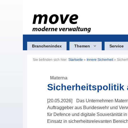
Zum
Inhalt
springen
Branchenindex
Themen
Service
Sie befinden sich hier:
Startseite
»
Innere Sicherheit
»
Sicherh
Materna
Sicherheitspolitik
[20.05.2026] Das Unternehmen Materna
Auftraggeber aus Bundeswehr und Verwa
für Defence und digitale Souveränität in
Einsatz in sicherheitsrelevanten Bereic