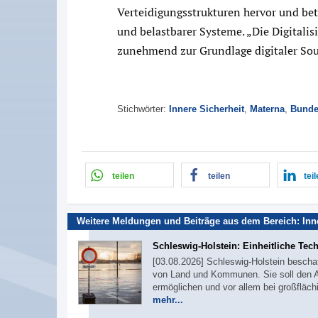
Verteidigungsstrukturen hervor und be
und belastbarer Systeme. „Die Digitalis
zunehmend zur Grundlage digitaler Souv
Stichwörter:
Innere Sicherheit
,
Materna
,
Bunde
teilen
teilen
tei
Weitere Meldungen und Beiträge aus dem Bereich:
Inn
Schleswig-Holstein: Einheitliche Tec
[03.08.2026] Schleswig-Holstein bescha
von Land und Kommunen. Sie soll den A
ermöglichen und vor allem bei großfläc
mehr...