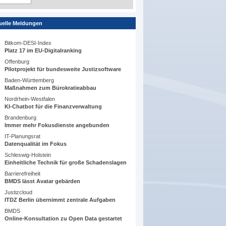
uelle Meldungen
Bitkom-DESI-Index
Platz 17 im EU-Digitalranking
Offenburg
Pilotprojekt für bundesweite Justizsoftware
Baden-Württemberg
Maßnahmen zum Bürokratieabbau
Nordrhein-Westfalen
KI-Chatbot für die Finanzverwaltung
Brandenburg
Immer mehr Fokusdienste angebunden
IT-Planungsrat
Datenqualität im Fokus
Schleswig-Holstein
Einheitliche Technik für große Schadenslagen
Barrierefreiheit
BMDS lässt Avatar gebärden
Justizcloud
ITDZ Berlin übernimmt zentrale Aufgaben
BMDS
Online-Konsultation zu Open Data gestartet