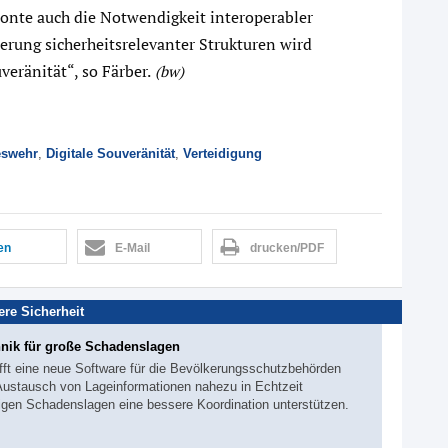
tonte auch die Notwendigkeit interoperabler
ierung sicherheitsrelevanter Strukturen wird
eränität“, so Färber.
(bw)
swehr
,
Digitale Souveränität
,
Verteidigung
len
E-Mail
drucken/PDF
ere Sicherheit
hnik für große Schadenslagen
fft eine neue Software für die Bevölkerungsschutzbehörden
ustausch von Lageinformationen nahezu in Echtzeit
higen Schadenslagen eine bessere Koordination unterstützen.