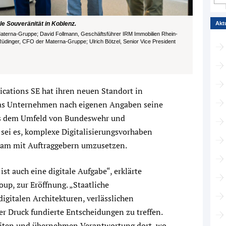
le Souveränität in Koblenz.
Akt
 Materna-Gruppe; David Follmann, Geschäftsführer IRM Immobilien Rhein-
dinger, CFO der Materna-Gruppe; Ulrich Bötzel, Senior Vice President
ations SE hat ihren neuen Standort in
t das Unternehmen nach eigenen Angaben seine
s dem Umfeld von Bundeswehr und
l sei es, komplexe Digitalisierungsvorhaben
sam mit Auftraggebern umzusetzen.
st auch eine digitale Aufgabe“, erklärte
up, zur Eröffnung. „Staatliche
igitalen Architekturen, verlässlichen
er Druck fundierte Entscheidungen zu treffen.
gkeiten und übernehmen Verantwortung dort, wo