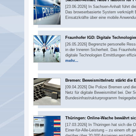
[23.06.2026] In Sachsen-Anhalt führt di
Das browserbasierte System verknüpft E
Einsatzkräfte über eine mobile Anwendun
Fraunhofer IGD: Digitale Technologie
[26.05.2026] Begrenzte personelle Res
in der Inneren Sicherheit. Das Fraunhofe
digitale Technologien Ermittlungen effiz
mehr...
Bremen: Beweismittelnetz stärkt die 
[09.04.2026] Die Polizei Bremen und d
Netz für digitale Beweismittel bei. Der 
Bundesinfrastrukturprogramm freigegeb
Thüringen: Online-Wache bewährt si
[17.03.2026] In Thüringen hat sich die
Einer-für-Alle-Leistung – zu einem oft 
darüber über 20.000 Anzeigen erstattet.