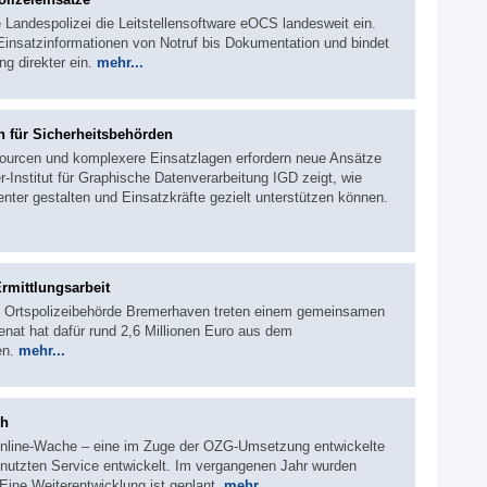
e Landespolizei die Leitstellensoftware eOCS landesweit ein.
insatzinformationen von Notruf bis Dokumentation und bindet
g direkter ein.
mehr...
n für Sicherheitsbehörden
sourcen und komplexere Einsatzlagen erfordern neue Ansätze
r-Institut für Graphische Datenverarbeitung IGD zeigt, wie
ienter gestalten und Einsatzkräfte gezielt unterstützen können.
Ermittlungsarbeit
ie Ortspolizeibehörde Bremerhaven treten einem gemeinsamen
Senat hat dafür rund 2,6 Millionen Euro aus dem
en.
mehr...
ch
 Online-Wache – eine im Zuge der OZG-Umsetzung entwickelte
genutzten Service entwickelt. Im vergangenen Jahr wurden
 Eine Weiterentwicklung ist geplant.
mehr...