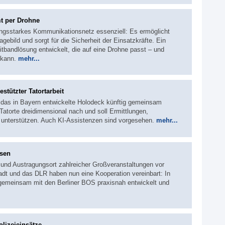
t per Drohne
istungsstarkes Kommunikationsnetz essenziell: Es ermöglicht
Lagebild und sorgt für die Sicherheit der Einsatzkräfte. Ein
tbandlösung entwickelt, die auf eine Drohne passt – und
 kann.
mehr...
stützter Tatortarbeit
 das in Bayern entwickelte Holodeck künftig gemeinsam
Tatorte dreidimensional nach und soll Ermittlungen,
unterstützen. Auch KI-Assistenzen sind vorgesehen.
mehr...
ssen
t und Austragungsort zahlreicher Großveranstaltungen vor
adt und das DLR haben nun eine Kooperation vereinbart: In
 gemeinsam mit den Berliner BOS praxisnah entwickelt und
olizeieinsätze