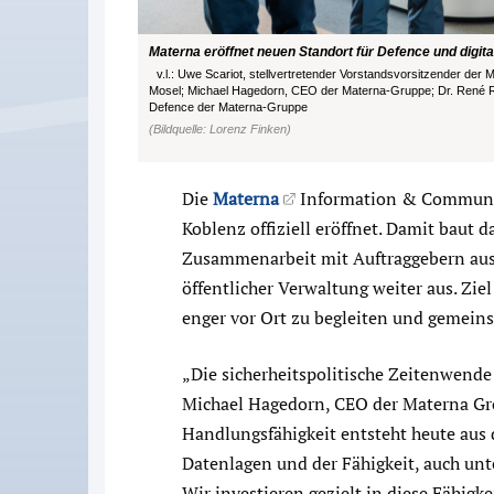
Materna eröffnet neuen Standort für Defence und digita
v.l.: Uwe Scariot, stellvertretender Vorstandsvorsitzender der
Mosel; Michael Hagedorn, CEO der Materna-Gruppe; Dr. René Rü
Defence der Materna-Gruppe
(Bildquelle: Lorenz Finken)
Die
Materna
Information & Communic
Koblenz offiziell eröffnet. Damit bau
Zusammenarbeit mit Auftraggebern au
öffentlicher Verwaltung weiter aus. Zie
enger vor Ort zu begleiten und gemein
„Die sicherheitspolitische Zeitenwende i
Michael Hagedorn, CEO der Materna Gro
Handlungsfähigkeit entsteht heute aus d
Datenlagen und der Fähigkeit, auch unt
Wir investieren gezielt in diese Fähi