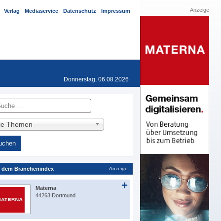
Anzeige
Verlag
Mediaservice
Datenschutz
Impressum
Donnerstag, 06.08.2026
he
lle Themen
 dem Branchenindex
Anzeige
Materna
44263 Dortmund