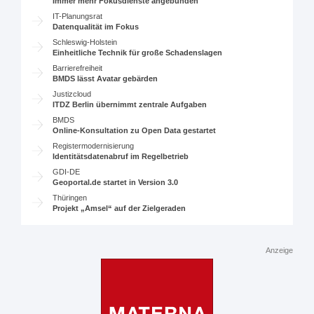
Immer mehr Fokusdienste angebunden
IT-Planungsrat
Datenqualität im Fokus
Schleswig-Holstein
Einheitliche Technik für große Schadenslagen
Barrierefreiheit
BMDS lässt Avatar gebärden
Justizcloud
ITDZ Berlin übernimmt zentrale Aufgaben
BMDS
Online-Konsultation zu Open Data gestartet
Registermodernisierung
Identitätsdatenabruf im Regelbetrieb
GDI-DE
Geoportal.de startet in Version 3.0
Thüringen
Projekt „Amsel“ auf der Zielgeraden
Anzeige