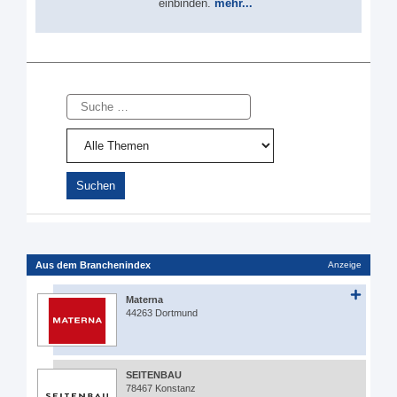
einbinden.
mehr...
Suche
Aus dem Branchenindex
Anzeige
Materna
44263 Dortmund
SEITENBAU
78467 Konstanz