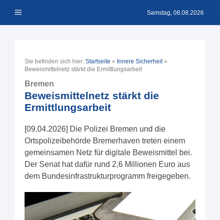
Zum
Menü
Inhalt
Samstag, 08.08.2026
springen
Sie befinden sich hier:
Startseite
»
Innere Sicherheit
»
Beweismittelnetz stärkt die Ermittlungsarbeit
Bremen
Beweismittelnetz stärkt die
Ermittlungsarbeit
[09.04.2026] Die Polizei Bremen und die
Ortspolizeibehörde Bremerhaven treten einem
gemeinsamen Netz für digitale Beweismittel bei.
Der Senat hat dafür rund 2,6 Millionen Euro aus
dem Bundesinfrastrukturprogramm freigegeben.