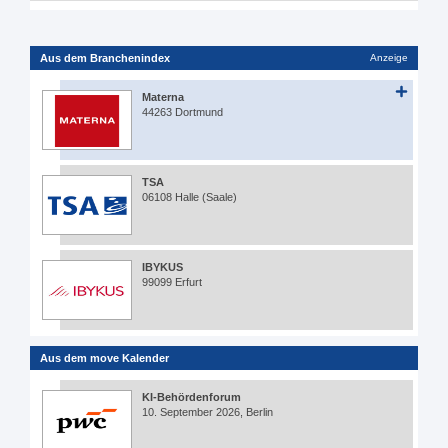
Aus dem Branchenindex
Anzeige
Materna
44263 Dortmund
TSA
06108 Halle (Saale)
IBYKUS
99099 Erfurt
Aus dem move Kalender
KI-Behördenforum
10. September 2026, Berlin