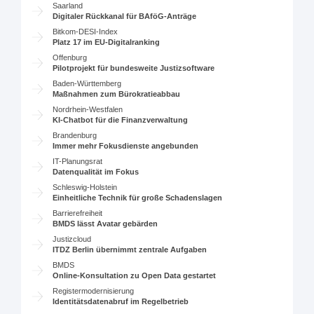
Saarland
Digitaler Rückkanal für BAföG-Anträge
Bitkom-DESI-Index
Platz 17 im EU-Digitalranking
Offenburg
Pilotprojekt für bundesweite Justizsoftware
Baden-Württemberg
Maßnahmen zum Bürokratieabbau
Nordrhein-Westfalen
KI-Chatbot für die Finanzverwaltung
Brandenburg
Immer mehr Fokusdienste angebunden
IT-Planungsrat
Datenqualität im Fokus
Schleswig-Holstein
Einheitliche Technik für große Schadenslagen
Barrierefreiheit
BMDS lässt Avatar gebärden
Justizcloud
ITDZ Berlin übernimmt zentrale Aufgaben
BMDS
Online-Konsultation zu Open Data gestartet
Registermodernisierung
Identitätsdatenabruf im Regelbetrieb