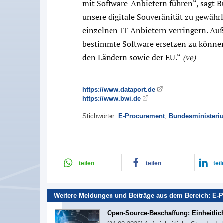
mit Software-Anbietern führen“, sagt 
unsere digitale Souveränität zu gewähr
einzelnen IT-Anbietern verringern. A
bestimmte Software ersetzen zu können
den Ländern sowie der EU.“
(ve)
https://www.dataport.de
https://www.bwi.de
Stichwörter:
E-Procurement
,
Bundesministeri
teilen
teilen
tei
Weitere Meldungen und Beiträge aus dem Bereich:
E-P
Open-Source-Beschaffung: Einheitlic