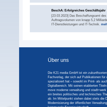
BeschA: Erfolgreiches Geschäftsjahr
[23.03.2023] Das Beschaffungsamt des 
Auftragsvolumen von knapp 5,2 Milliarden
IT-Dienstleistungen und IT-Technik.
mehr
Über uns
Die K21 media GmbH ist ein zukunftsorient
Fachverlag, der sich auf Publikationen für
spezialisiert hat – sowohl im Print- als auc
Digitalbereich. Mit seinen etablierten Tit
move moderne verwaltung und stadt+werk 
ein breites politisches und technisches 
ab. Im Mittelpunkt stehen dabei stets die D
Modernisierung der öffentlichen Verwaltung