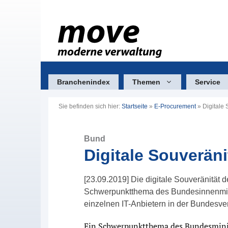
Zum
Inhalt
springen
Branchenindex
Themen
Service
Sie befinden sich hier:
Startseite
»
E-Procurement
»
Digitale 
Bund
Digitale Souveräni
[23.09.2019] Die digitale Souveränität 
Schwerpunktthema des Bundesinnenmini
einzelnen IT-Anbietern in der Bundesve
Ein Schwerpunktthema des Bundesminis