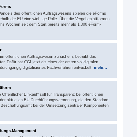
 eForms
andels des öffentlichen Auftragswesens spielen die eForms
erhalb der EU eine wichtige Rolle. Über die Vergabeplattformen
chs Wochen seit dem Start bereits mehr als 1.000 eForm-
r
m öffentlichen Auftragswesen zu sichern, betreibt das
. Dafür hat CGI jetzt als eines der ersten volldigitalen
 durchgängig digitalisiertes Fachverfahren entwickelt.
mehr...
ttform
 Öffentlicher Einkauf“ soll für Transparenz bei öffentlichen
der aktuellen EU-Durchführungsverordnung, die den Standard
s Beschaffungsamt bei der Umsetzung zentraler Komponenten
affungs-Management