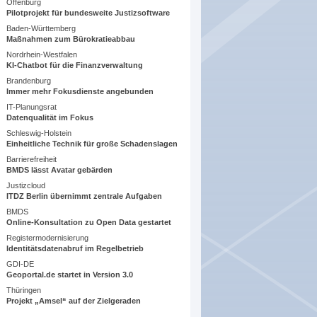
Offenburg
Pilotprojekt für bundesweite Justizsoftware
Baden-Württemberg
Maßnahmen zum Bürokratieabbau
Nordrhein-Westfalen
KI-Chatbot für die Finanzverwaltung
Brandenburg
Immer mehr Fokusdienste angebunden
IT-Planungsrat
Datenqualität im Fokus
Schleswig-Holstein
Einheitliche Technik für große Schadenslagen
Barrierefreiheit
BMDS lässt Avatar gebärden
Justizcloud
ITDZ Berlin übernimmt zentrale Aufgaben
BMDS
Online-Konsultation zu Open Data gestartet
Registermodernisierung
Identitätsdatenabruf im Regelbetrieb
GDI-DE
Geoportal.de startet in Version 3.0
Thüringen
Projekt „Amsel“ auf der Zielgeraden