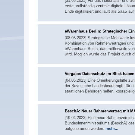
[31.08.2023] Für das Haushalts- und B
erste, vollständig zentrale digitale L
Ende digitalisiert und läuft als SaaS a
eWarenhaus Berlin: Strategischer Ein
[08.05.2023] Strategische Mehrwerte las
Kombination von Rahmenverträgen und de
eWarenhaus Berlin, das mittlerweile von 
wird. Möglich wurde das Projekt durch 
Vergabe: Datenschutz im Blick haben
[04.05.2023] Eine Orientierungshilfe z
der Bayerische Landesbeauftragte für d
staatlichen Behörden helfen, kostspieli
BeschA: Neuer Rahmenvertrag mit 
[19.04.2023] Eine neue Rahmenvereinb
Bundesinnenministeriums (BeschA) gesch
aufgenommen worden.
mehr...