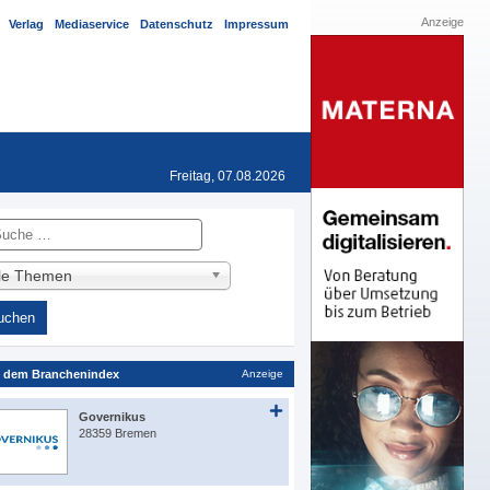
Anzeige
Verlag
Mediaservice
Datenschutz
Impressum
Freitag, 07.08.2026
he
lle Themen
 dem Branchenindex
Anzeige
Governikus
28359 Bremen