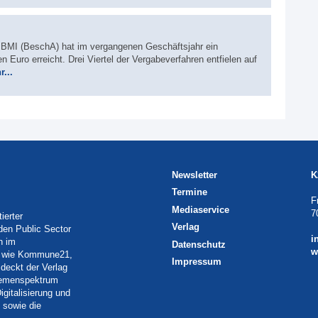
BMI (BeschA) hat im vergangenen Geschäftsjahr ein
 Euro erreicht. Drei Viertel der Vergabeverfahren entfielen auf
...
Newsletter
K
Termine
F
Mediaservice
7
ierter
Verlag
 den Public Sector
i
h im
Datenschutz
w
eln wie Kommune21,
Impressum
deckt der Verlag
Themenspektrum
igitalisierung und
 sowie die