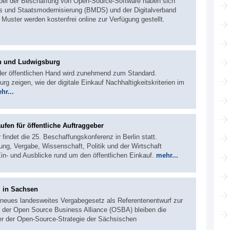
s bei der Beschaffung von Open-Source-Software haben sich
les und Staatsmodernisierung (BMDS) und der Digitalverband
Muster werden kostenfrei online zur Verfügung gestellt.
lin und Ludwigsburg
 der öffentlichen Hand wird zunehmend zum Standard.
rg zeigen, wie der digitale Einkauf Nachhaltigkeitskriterien im
hr...
ufen für öffentliche Auftraggeber
findet die 25. Beschaffungskonferenz in Berlin statt.
ng, Vergabe, Wissenschaft, Politik und der Wirtschaft
n- und Ausblicke rund um den öffentlichen Einkauf.
mehr...
 in Sachsen
 neues landesweites Vergabegesetz als Referentenentwurf zur
 der Open Source Business Alliance (OSBA) bleiben die
er der Open-Source-Strategie der Sächsischen