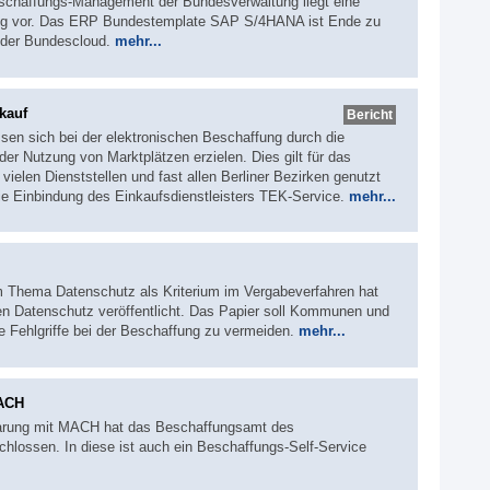
eschaffungs-Management der Bundesverwaltung liegt eine
ösung vor. Das ERP Bundestemplate SAP S/4HANA ist Ende zu
uf der Bundescloud.
mehr...
kauf
Bericht
sen sich bei der elektronischen Beschaffung durch die
r Nutzung von Marktplätzen erzielen. Dies gilt für das
vielen Dienststellen und fast allen Berliner Bezirken genutzt
die Einbindung des Einkaufsdienstleisters TEK-Service.
mehr...
um Thema Datenschutz als Kriterium im Vergabeverfahren hat
en Datenschutz veröffentlicht. Das Papier soll Kommunen und
ge Fehlgriffe bei der Beschaffung zu vermeiden.
mehr...
MACH
arung mit MACH hat das Beschaffungsamt des
lossen. In diese ist auch ein Beschaffungs-Self-Service