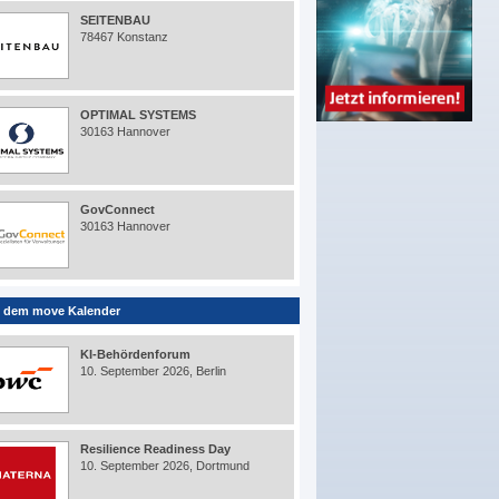
SEITENBAU
78467 Konstanz
OPTIMAL SYSTEMS
30163 Hannover
GovConnect
30163 Hannover
 dem move Kalender
KI-Behördenforum
10. September 2026, Berlin
Resilience Readiness Day
10. September 2026, Dortmund