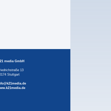
21 media GmbH
riedrichstraße 13
0174 Stuttgart
nfo@k21media.de
ww.k21media.de