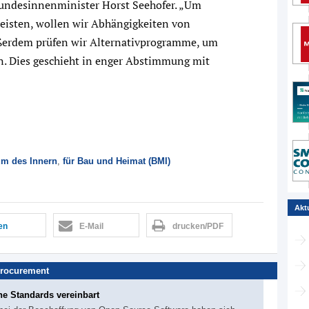
Bundesinnenminister Horst Seehofer. „Um
leisten, wollen wir Abhängigkeiten von
ußerdem prüfen wir Alternativprogramme, um
. Dies geschieht in enger Abstimmung mit
um des Innern
,
für Bau und Heimat (BMI)
Akt
len
E-Mail
drucken/PDF
rocurement
he Standards vereinbart