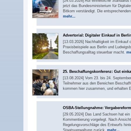
[24.03.2026] Auf einheitliche Standard
jetzt das Bundesministerium für Digita
Bitkom verständigt. Die entsprechenden 
mehr...
Advertorial: Digitaler Einkauf in Ber
[13.03.2026] Nachhaltigkeit im Einkauf
Praxisbeispiele aus Berlin und Ludwigsbu
Beschaffungsalltag steuerbar macht.
me
25. Beschaffungskonferenz: Gut einka
[13.08.2024] Vom 23. bis 24. September 
Teilnehmer aus den Bereichen Beschaffu
kommen hier zusammen, und erhalten Ei
OSBA-Stellungnahme: Vergabereform
[29.05.2024] Das Land Sachsen hat ein
Kommentierung vorgelegt. Nach Ansicht
Regelungsvorschläge des Entwurfs hint
Staatsverwaltung zurück.
mehr...