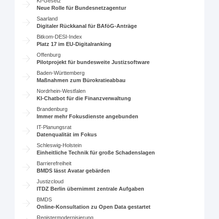
KI-Gesetz
Neue Rolle für Bundesnetzagentur
Saarland
Digitaler Rückkanal für BAföG-Anträge
Bitkom-DESI-Index
Platz 17 im EU-Digitalranking
Offenburg
Pilotprojekt für bundesweite Justizsoftware
Baden-Württemberg
Maßnahmen zum Bürokratieabbau
Nordrhein-Westfalen
KI-Chatbot für die Finanzverwaltung
Brandenburg
Immer mehr Fokusdienste angebunden
IT-Planungsrat
Datenqualität im Fokus
Schleswig-Holstein
Einheitliche Technik für große Schadenslagen
Barrierefreiheit
BMDS lässt Avatar gebärden
Justizcloud
ITDZ Berlin übernimmt zentrale Aufgaben
BMDS
Online-Konsultation zu Open Data gestartet
Registermodernisierung