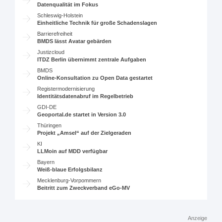
Datenqualität im Fokus
Schleswig-Holstein
Einheitliche Technik für große Schadenslagen
Barrierefreiheit
BMDS lässt Avatar gebärden
Justizcloud
ITDZ Berlin übernimmt zentrale Aufgaben
BMDS
Online-Konsultation zu Open Data gestartet
Registermodernisierung
Identitätsdatenabruf im Regelbetrieb
GDI-DE
Geoportal.de startet in Version 3.0
Thüringen
Projekt „Amsel“ auf der Zielgeraden
KI
LLMoin auf MDD verfügbar
Bayern
Weiß-blaue Erfolgsbilanz
Mecklenburg-Vorpommern
Beitritt zum Zweckverband eGo-MV
Anzeige