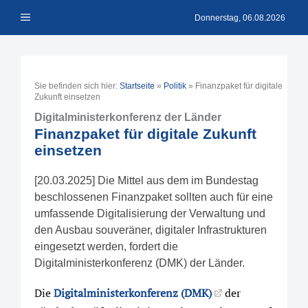
Zum
Menü
Inhalt
Donnerstag, 06.08.2026
springen
Sie befinden sich hier:
Startseite
»
Politik
»
Finanzpaket für digitale
Zukunft einsetzen
Digitalministerkonferenz der Länder
Finanzpaket für digitale Zukunft
einsetzen
[20.03.2025] Die Mittel aus dem im Bundestag
beschlossenen Finanzpaket sollten auch für eine
umfassende Digitalisierung der Verwaltung und
den Ausbau souveräner, digitaler Infrastrukturen
eingesetzt werden, fordert die
Digitalministerkonferenz (DMK) der Länder.
Die
Digitalministerkonferenz (DMK)
der