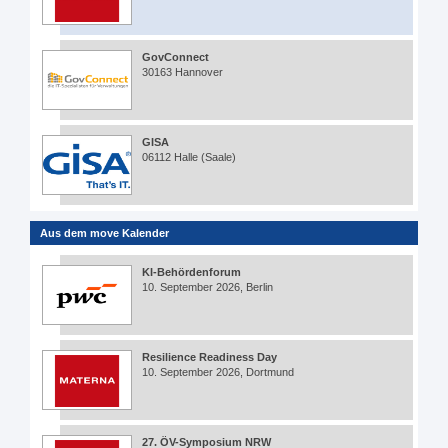
GovConnect
30163 Hannover
GISA
06112 Halle (Saale)
Aus dem move Kalender
KI-Behördenforum
10. September 2026, Berlin
Resilience Readiness Day
10. September 2026, Dortmund
27. ÖV-Symposium NRW