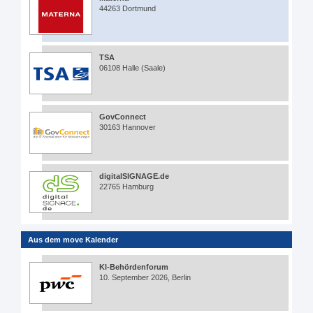
44263 Dortmund
TSA
06108 Halle (Saale)
GovConnect
30163 Hannover
digitalSIGNAGE.de
22765 Hamburg
Aus dem move Kalender
KI-Behördenforum
10. September 2026, Berlin