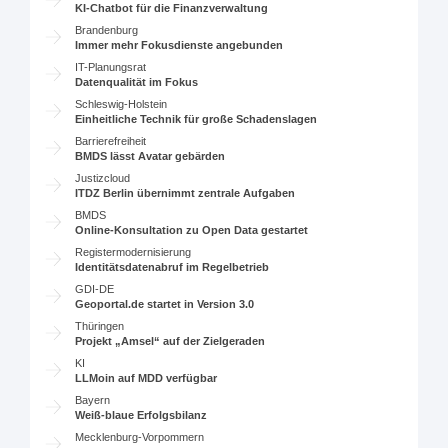
KI-Chatbot für die Finanzverwaltung
Brandenburg
Immer mehr Fokusdienste angebunden
IT-Planungsrat
Datenqualität im Fokus
Schleswig-Holstein
Einheitliche Technik für große Schadenslagen
Barrierefreiheit
BMDS lässt Avatar gebärden
Justizcloud
ITDZ Berlin übernimmt zentrale Aufgaben
BMDS
Online-Konsultation zu Open Data gestartet
Registermodernisierung
Identitätsdatenabruf im Regelbetrieb
GDI-DE
Geoportal.de startet in Version 3.0
Thüringen
Projekt „Amsel“ auf der Zielgeraden
KI
LLMoin auf MDD verfügbar
Bayern
Weiß-blaue Erfolgsbilanz
Mecklenburg-Vorpommern