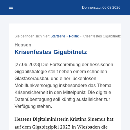
Zum
Menü
Inhalt
Donnerstag, 06.08.2026
springen
Sie befinden sich hier:
Startseite
»
Politik
»
Krisenfestes Gigabitnetz
Hessen
Krisenfestes Gigabitnetz
[27.06.2023] Die Fortschreibung der hessischen
Gigabitstrategie stellt neben einem schnellen
Glasfaserausbau und einer lückenlosen
Mobilfunkversorgung insbesondere das Thema
Krisensicherheit in den Mittelpunkt. Die digitale
Datenübertragung soll künftig ausfallsicher zur
Verfügung stehen.
Hessens Digitalministerin Kristina Sinemus hat
auf dem Gigabitgipfel 2023 in Wiesbaden die