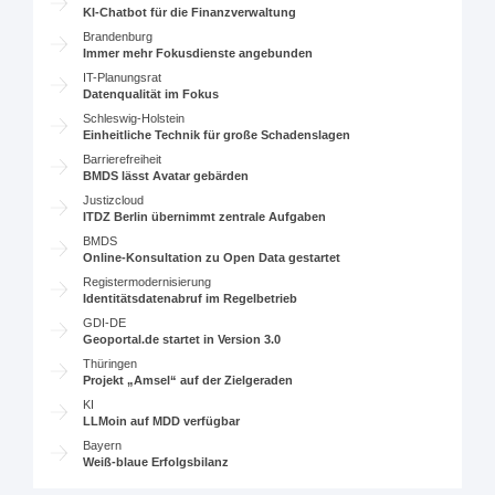
KI-Chatbot für die Finanzverwaltung
Brandenburg
Immer mehr Fokusdienste angebunden
IT-Planungsrat
Datenqualität im Fokus
Schleswig-Holstein
Einheitliche Technik für große Schadenslagen
Barrierefreiheit
BMDS lässt Avatar gebärden
Justizcloud
ITDZ Berlin übernimmt zentrale Aufgaben
BMDS
Online-Konsultation zu Open Data gestartet
Registermodernisierung
Identitätsdatenabruf im Regelbetrieb
GDI-DE
Geoportal.de startet in Version 3.0
Thüringen
Projekt „Amsel“ auf der Zielgeraden
KI
LLMoin auf MDD verfügbar
Bayern
Weiß-blaue Erfolgsbilanz