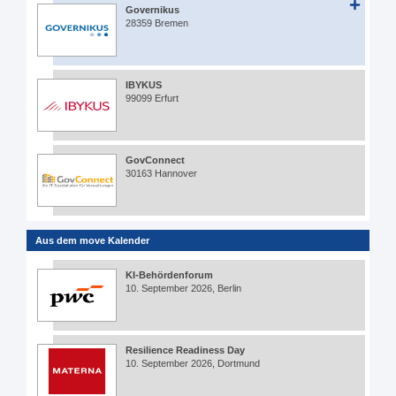
Governikus
28359 Bremen
IBYKUS
99099 Erfurt
GovConnect
30163 Hannover
Aus dem move Kalender
KI-Behördenforum
10. September 2026, Berlin
Resilience Readiness Day
10. September 2026, Dortmund