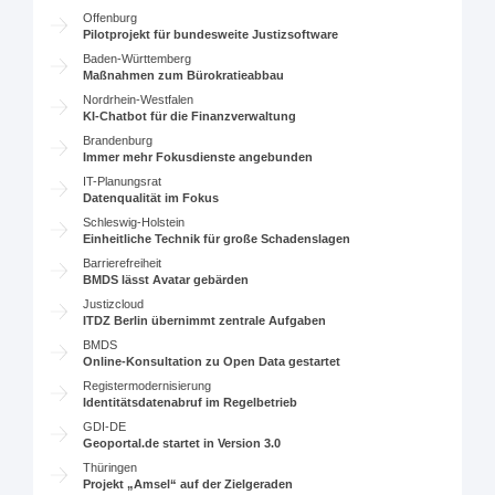
Offenburg
Pilotprojekt für bundesweite Justizsoftware
Baden-Württemberg
Maßnahmen zum Bürokratieabbau
Nordrhein-Westfalen
KI-Chatbot für die Finanzverwaltung
Brandenburg
Immer mehr Fokusdienste angebunden
IT-Planungsrat
Datenqualität im Fokus
Schleswig-Holstein
Einheitliche Technik für große Schadenslagen
Barrierefreiheit
BMDS lässt Avatar gebärden
Justizcloud
ITDZ Berlin übernimmt zentrale Aufgaben
BMDS
Online-Konsultation zu Open Data gestartet
Registermodernisierung
Identitätsdatenabruf im Regelbetrieb
GDI-DE
Geoportal.de startet in Version 3.0
Thüringen
Projekt „Amsel“ auf der Zielgeraden