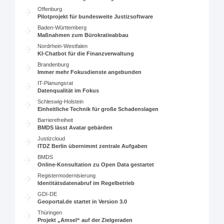
Offenburg
Pilotprojekt für bundesweite Justizsoftware
Baden-Württemberg
Maßnahmen zum Bürokratieabbau
Nordrhein-Westfalen
KI-Chatbot für die Finanzverwaltung
Brandenburg
Immer mehr Fokusdienste angebunden
IT-Planungsrat
Datenqualität im Fokus
Schleswig-Holstein
Einheitliche Technik für große Schadenslagen
Barrierefreiheit
BMDS lässt Avatar gebärden
Justizcloud
ITDZ Berlin übernimmt zentrale Aufgaben
BMDS
Online-Konsultation zu Open Data gestartet
Registermodernisierung
Identitätsdatenabruf im Regelbetrieb
GDI-DE
Geoportal.de startet in Version 3.0
Thüringen
Projekt „Amsel“ auf der Zielgeraden