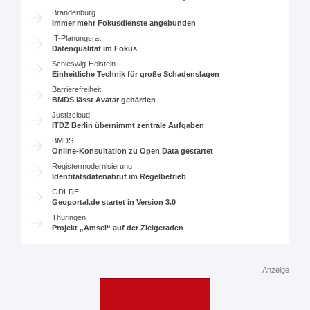
Brandenburg
Immer mehr Fokusdienste angebunden
IT-Planungsrat
Datenqualität im Fokus
Schleswig-Holstein
Einheitliche Technik für große Schadenslagen
Barrierefreiheit
BMDS lässt Avatar gebärden
Justizcloud
ITDZ Berlin übernimmt zentrale Aufgaben
BMDS
Online-Konsultation zu Open Data gestartet
Registermodernisierung
Identitätsdatenabruf im Regelbetrieb
GDI-DE
Geoportal.de startet in Version 3.0
Thüringen
Projekt „Amsel“ auf der Zielgeraden
Anzeige