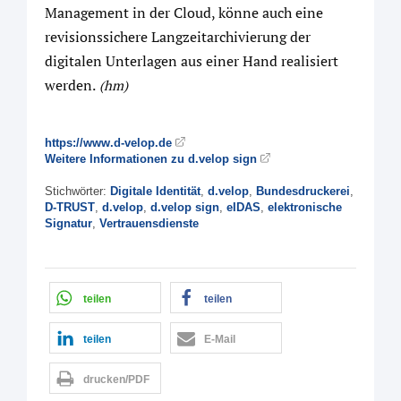
Management in der Cloud, könne auch eine
revisionssichere Langzeitarchivierung der
digitalen Unterlagen aus einer Hand realisiert
werden.
(hm)
https://www.d-velop.de
Weitere Informationen zu d.velop sign
Stichwörter:
Digitale Identität
,
d.velop
,
Bundesdruckerei
,
D-TRUST
,
d.velop
,
d.velop sign
,
eIDAS
,
elektronische
Signatur
,
Vertrauensdienste
teilen
teilen
teilen
E-Mail
drucken/PDF