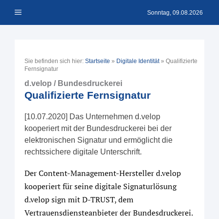
Zum
Menü
Inhalt
Sonntag, 09.08.2026
springen
Sie befinden sich hier:
Startseite
»
Digitale Identität
»
Qualifizierte
Fernsignatur
d.velop / Bundesdruckerei
Qualifizierte Fernsignatur
[10.07.2020] Das Unternehmen d.velop
kooperiert mit der Bundesdruckerei bei der
elektronischen Signatur und ermöglicht die
rechtssichere digitale Unterschrift.
Der Content-Management-Hersteller d.velop
kooperiert für seine digitale Signaturlösung
d.velop sign mit D-TRUST, dem
Vertrauensdiensteanbieter der Bundesdruckerei.