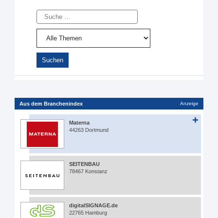
Suche
Aus dem Branchenindex
Anzeige
Materna
44263 Dortmund
SEITENBAU
78467 Konstanz
digitalSIGNAGE.de
22765 Hamburg