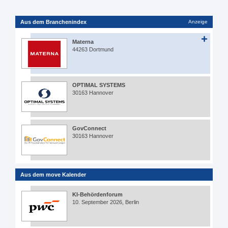
Aus dem Branchenindex
Anzeige
Materna
44263 Dortmund
OPTIMAL SYSTEMS
30163 Hannover
GovConnect
30163 Hannover
Aus dem move Kalender
KI-Behördenforum
10. September 2026, Berlin