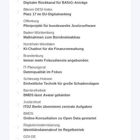
Digitaler Rückkanal für BAföG-Anträge
Bitkom-DESI-Index
Platz 17 im EU-Digitalranking
Offenburg
Pilotprojekt für bundesweite Justizsoftware
Baden-Württemberg
Maßnahmen zum Bürokratieabbau
Nordrhein-Westfalen
KI-Chatbot für die Finanzverwaltung
Brandenburg
Immer mehr Fokusdienste angebunden
IT-Planungsrat
Datenqualität im Fokus
Schleswig-Holstein
Einheitliche Technik für große Schadenslagen
Barrierefreiheit
BMDS lässt Avatar gebärden
Justizcloud
ITDZ Berlin übernimmt zentrale Aufgaben
BMDS
Online-Konsultation zu Open Data gestartet
Registermodernisierung
Identitätsdatenabruf im Regelbetrieb
GDI-DE