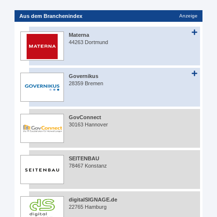
Aus dem Branchenindex
Anzeige
Materna
44263 Dortmund
Governikus
28359 Bremen
GovConnect
30163 Hannover
SEITENBAU
78467 Konstanz
digitalSIGNAGE.de
22765 Hamburg