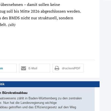
 übernehmen – damit sollen keine
ug soll bis Mitte 2026 abgeschlossen werden.
 des BMDS nicht nur strukturell, sondern
elt.
(sib)
len
E-Mail
drucken/PDF
itik
 Bürokratieabbau
aatswesens zählt in Baden-Württemberg zu den zentralen
e. Nun hat die Landesregierung wichtige
abbau getroffen und das Effizienzgesetz auf den Weg