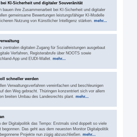
ei KI-Sicherheit und digitaler Souveränität
 bauen ihre Zusammenarbeit bei KI-Sicherheit und digitaler
ollen gemeinsame Bewertungen leistungsfähiger KI-Modelle
icheren Nutzung von Künstlicher Intelligenz stärken.
mehr...
verwaltung
um zentralen digitalen Zugang für Sozialleistungen ausgebaut
gitale Verfahren, Registerabrufe über NOOTS sowie
schland-App und EUDI-Wallet.
mehr...
oll schneller werden
llen Verwaltungsverfahren vereinfachen und beschleunigen
 den Weg gebracht. Thüringen konzentriert sich vor allem
en breiten Umbau des Landesrechts plant.
mehr...
ran
 der Digitalpolitik das Tempo: Erstmals sind doppelt so viele
t begonnen. Das geht aus dem neuesten Monitor Digitalpolitik
 begonnene Projekte nun zügig abzuschließen.
mehr...