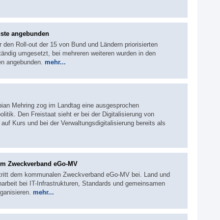
nste angebunden
r den Roll-out der 15 von Bund und Ländern priorisierten
ständig umgesetzt, bei mehreren weiteren wurden in den
len angebunden.
mehr...
abian Mehring zog im Landtag eine ausgesprochen
litik. Den Freistaat sieht er bei der Digitalisierung von
auf Kurs und bei der Verwaltungsdigitalisierung bereits als
zum Zweckverband eGo-MV
tritt dem kommunalen Zweckverband eGo-MV bei. Land und
beit bei IT-Infrastrukturen, Standards und gemeinsamen
rganisieren.
mehr...