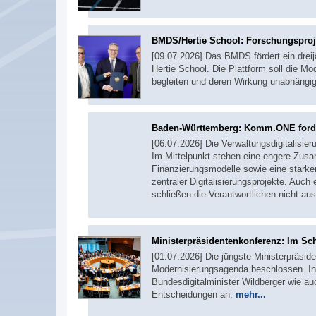
BMDS/Hertie School: Forschungsproj
[09.07.2026] Das BMDS fördert ein drei
Hertie School. Die Plattform soll die 
begleiten und deren Wirkung unabhängig
Baden-Württemberg: Komm.ONE ford
[06.07.2026] Die Verwaltungsdigitalisie
Im Mittelpunkt stehen eine engere Zus
Finanzierungsmodelle sowie eine stärke
zentraler Digitalisierungsprojekte. Auc
schließen die Verantwortlichen nicht au
Ministerpräsidentenkonferenz: Im Sc
[01.07.2026] Die jüngste Ministerpräside
Modernisierungsagenda beschlossen. In
Bundesdigitalminister Wildberger wie a
Entscheidungen an.
mehr...