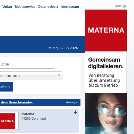
Anzeige
Verlag
Mediaservice
Datenschutz
Impressum
Freitag, 07.08.2026
he
lle Themen
 dem Branchenindex
Anzeige
Materna
44263 Dortmund