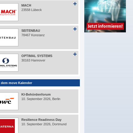
MACH
23558 Lübeck
SEITENBAU
78467 Konstanz
OPTIMAL SYSTEMS
30163 Hannover
 dem move Kalender
KI-Behördenforum
10. September 2026, Berlin
Resilience Readiness Day
10. September 2026, Dortmund