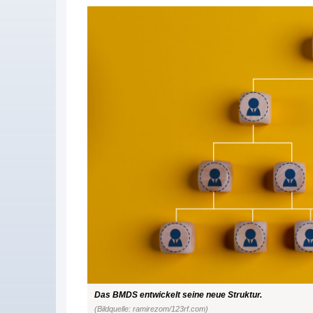
Das BMDS entwickelt seine neue Struktur.
(Bildquelle: ramirezom/123rf.com)