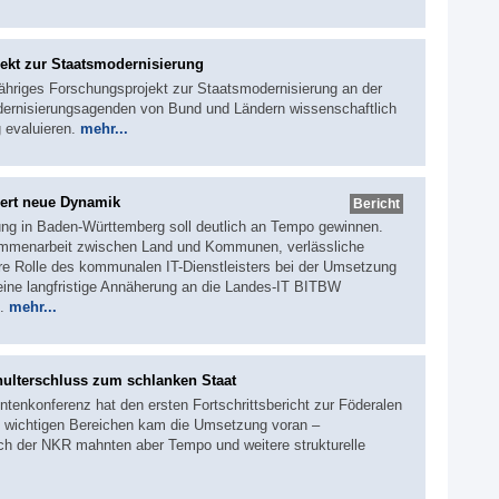
ekt zur Staatsmodernisierung
jähriges Forschungsprojekt zur Staatsmodernisierung an der
Modernisierungsagenden von Bund und Ländern wissenschaftlich
 evaluieren.
mehr...
ert neue Dynamik
Bericht
rung in Baden-Württemberg soll deutlich an Tempo gewinnen.
ammenarbeit zwischen Land und Kommunen, verlässliche
re Rolle des kommunalen IT-Dienstleisters bei der Umsetzung
h eine langfristige Annäherung an die Landes-IT BITBW
s.
mehr...
hulterschluss zum schlanken Staat
ntenkonferenz hat den ersten Fortschrittsbericht zur Föderalen
 wichtigen Bereichen kam die Umsetzung voran –
uch der NKR mahnten aber Tempo und weitere strukturelle