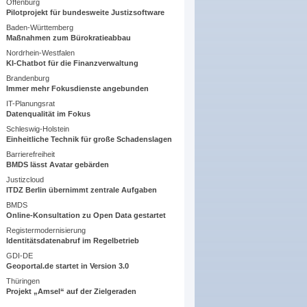
Offenburg
Pilotprojekt für bundesweite Justizsoftware
Baden-Württemberg
Maßnahmen zum Bürokratieabbau
Nordrhein-Westfalen
KI-Chatbot für die Finanzverwaltung
Brandenburg
Immer mehr Fokusdienste angebunden
IT-Planungsrat
Datenqualität im Fokus
Schleswig-Holstein
Einheitliche Technik für große Schadenslagen
Barrierefreiheit
BMDS lässt Avatar gebärden
Justizcloud
ITDZ Berlin übernimmt zentrale Aufgaben
BMDS
Online-Konsultation zu Open Data gestartet
Registermodernisierung
Identitätsdatenabruf im Regelbetrieb
GDI-DE
Geoportal.de startet in Version 3.0
Thüringen
Projekt „Amsel“ auf der Zielgeraden