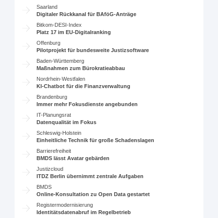
Saarland
Digitaler Rückkanal für BAföG-Anträge
Bitkom-DESI-Index
Platz 17 im EU-Digitalranking
Offenburg
Pilotprojekt für bundesweite Justizsoftware
Baden-Württemberg
Maßnahmen zum Bürokratieabbau
Nordrhein-Westfalen
KI-Chatbot für die Finanzverwaltung
Brandenburg
Immer mehr Fokusdienste angebunden
IT-Planungsrat
Datenqualität im Fokus
Schleswig-Holstein
Einheitliche Technik für große Schadenslagen
Barrierefreiheit
BMDS lässt Avatar gebärden
Justizcloud
ITDZ Berlin übernimmt zentrale Aufgaben
BMDS
Online-Konsultation zu Open Data gestartet
Registermodernisierung
Identitätsdatenabruf im Regelbetrieb