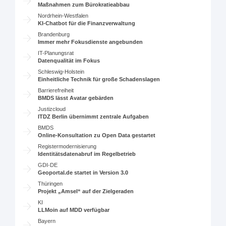
Maßnahmen zum Bürokratieabbau
Nordrhein-Westfalen
KI-Chatbot für die Finanzverwaltung
Brandenburg
Immer mehr Fokusdienste angebunden
IT-Planungsrat
Datenqualität im Fokus
Schleswig-Holstein
Einheitliche Technik für große Schadenslagen
Barrierefreiheit
BMDS lässt Avatar gebärden
Justizcloud
ITDZ Berlin übernimmt zentrale Aufgaben
BMDS
Online-Konsultation zu Open Data gestartet
Registermodernisierung
Identitätsdatenabruf im Regelbetrieb
GDI-DE
Geoportal.de startet in Version 3.0
Thüringen
Projekt „Amsel“ auf der Zielgeraden
KI
LLMoin auf MDD verfügbar
Bayern