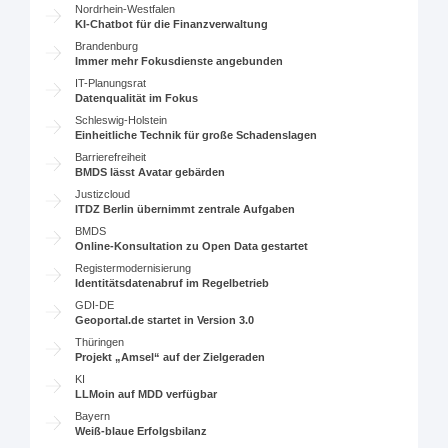
Nordrhein-Westfalen
KI-Chatbot für die Finanzverwaltung
Brandenburg
Immer mehr Fokusdienste angebunden
IT-Planungsrat
Datenqualität im Fokus
Schleswig-Holstein
Einheitliche Technik für große Schadenslagen
Barrierefreiheit
BMDS lässt Avatar gebärden
Justizcloud
ITDZ Berlin übernimmt zentrale Aufgaben
BMDS
Online-Konsultation zu Open Data gestartet
Registermodernisierung
Identitätsdatenabruf im Regelbetrieb
GDI-DE
Geoportal.de startet in Version 3.0
Thüringen
Projekt „Amsel“ auf der Zielgeraden
KI
LLMoin auf MDD verfügbar
Bayern
Weiß-blaue Erfolgsbilanz