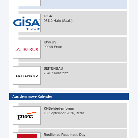
GISA
06112 Halle (Saale)
IBYKUS
99099 Erfurt
SEITENBAU
78467 Konstanz
Aus dem move Kalender
KI-Behördenforum
10. September 2026, Berlin
Resilience Readiness Day