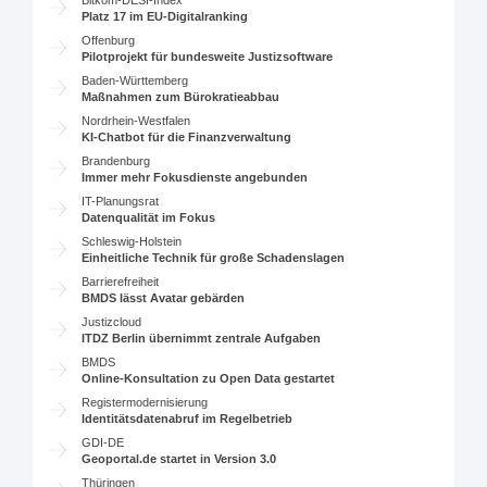
Platz 17 im EU-Digitalranking
Offenburg
Pilotprojekt für bundesweite Justizsoftware
Baden-Württemberg
Maßnahmen zum Bürokratieabbau
Nordrhein-Westfalen
KI-Chatbot für die Finanzverwaltung
Brandenburg
Immer mehr Fokusdienste angebunden
IT-Planungsrat
Datenqualität im Fokus
Schleswig-Holstein
Einheitliche Technik für große Schadenslagen
Barrierefreiheit
BMDS lässt Avatar gebärden
Justizcloud
ITDZ Berlin übernimmt zentrale Aufgaben
BMDS
Online-Konsultation zu Open Data gestartet
Registermodernisierung
Identitätsdatenabruf im Regelbetrieb
GDI-DE
Geoportal.de startet in Version 3.0
Thüringen